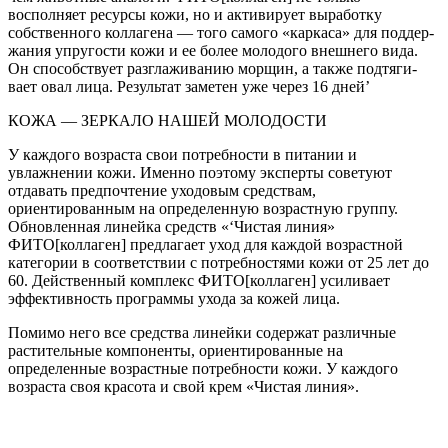
восполняет ресурсы кожи, но и активирует выработку
собственного коллагена — того самого «каркаса» для поддер­
жания упругости кожи и ее бо­лее молодого внешнего вида.
Он способствует разглажива­нию морщин, а также подтяги­
вает овал лица. Результат за­метен уже через 16 дней’
КОЖА — ЗЕРКАЛО НАШЕЙ МОЛОДОСТИ
У каждого возраста свои потребности в питании и
увлажнении кожи. Именно поэтому эксперты со­ветуют
отдавать предпочтение уходовым средствам,
ориентированным на определенную возрастную группу.
Обновленная линейка средств «‘Чистая ли­ния»
ФИТО[коллаген] предлагает уход для каждой возрастной
категории в соответствии с потребнос­тями кожи от 25 лет до
60. Действенный комплекс ФИТО[коллаген] усиливает
эффектив­ность программы ухода за кожей лица.
Помимо него все средства линейки со­держат различные
растительные ком­поненты, ориентирован­ные на
определенные возрастные потребности кожи. У каждого
возрас­та своя красота и свой крем «Чистая линия».