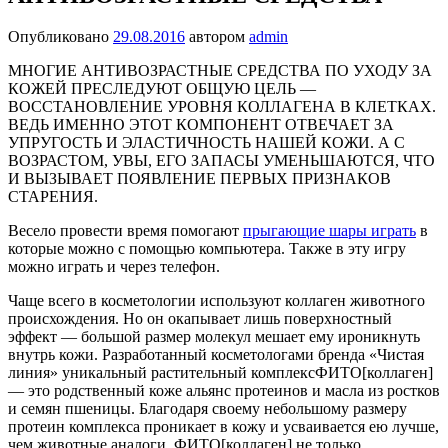
Опубликовано
29.08.2016
автором
admin
МНОГИЕ АНТИВОЗРАСТНЫЕ СРЕДСТВА ПО УХОДУ ЗА
КОЖЕЙ ПРЕСЛЕДУЮТ ОБЩУЮ ЦЕЛЬ —
ВОССТАНОВЛЕНИЕ УРОВНЯ КОЛЛАГЕНА В КЛЕТКАХ.
ВЕДЬ ИМЕННО ЭТОТ КОМПОНЕНТ ОТВЕЧАЕТ ЗА
УПРУГОСТЬ И ЭЛАСТИЧНОСТЬ НАШЕЙ КОЖИ. А С
ВОЗРАСТОМ, УВЫ, ЕГО ЗАПАСЫ УМЕНЬШАЮТСЯ, ЧТО
И ВЫЗЫВАЕТ ПОЯВЛЕНИЕ ПЕРВЫХ ПРИЗНАКОВ
СТАРЕНИЯ.
Весело провести время помогают
прыгающие шары играть
в
которые можно с помощью компьютера. Также в эту игру
можно играть и через телефон.
Чаще всего в косметологии используют коллаген жи­вотного
происхождения. Но он окапывает лишь по­верхностный
эффект — боль­шой размер молекул мешает ему ироникнуть
внутрь кожи. Разработанный косметоло­гами бренда «Чистая
линия» уникальный растительный комплексФИТО[коллаген]
— это родственный коже альянс протеинов и масла из ростков
и семян пшеницы. Благодаря своему небольшому размеру
протеин комплекса проникает в кожу и усваивается ею луч­ше,
чем животные аналоги. ФИТО[коллаген] не только