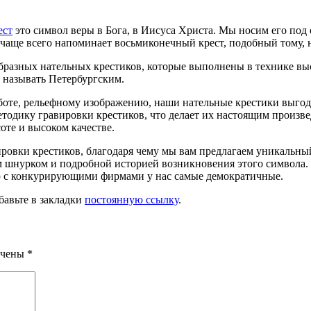
ест
это символ веры в Бога, в Иисуса Христа. Мы носим его под
чаще всего напоминает восьмиконечный крест, подобный тому, н
бразных нательных крестиков, которые выполнены в технике вы
 называть Петербургским.
боте, рельефному изображению, наши нательные крестики выго
тодику гравировки крестиков, что делает их настоящим произв
оте и высоком качестве.
ровки крестиков, благодаря чему мы вам предлагаем уникальны
нурком и подробной историей возникновения этого символа. По
ю с конкурирующими фирмами у нас самые демократичные.
бавьте в закладки
постоянную ссылку
.
ечены
*