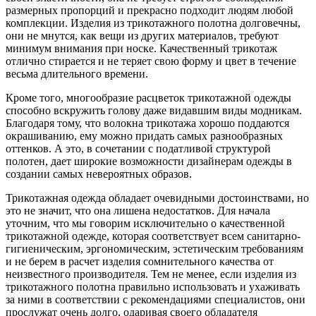
размерных пропорций и прекрасно подходит людям любой
комплекции. Изделия из трикотажного полотна долговечны,
они не мнутся, как вещи из других материалов, требуют
минимум внимания при носке. Качественный трикотаж
отлично стирается и не теряет свою форму и цвет в течение
весьма длительного времени.
Кроме того, многообразие расцветок трикотажной одежды
способно вскружить голову даже видавшим виды модникам.
Благодаря тому, что волокна трикотажа хорошо поддаются
окрашиванию, ему можно придать самых разнообразных
оттенков. А это, в сочетании с податливой структурой
полотен, дает широкие возможности дизайнерам одежды в
создании самых невероятных образов.
Трикотажная одежда обладает очевидными достоинствами, но
это не значит, что она лишена недостатков. Для начала
уточним, что мы говорим исключительно о качественной
трикотажной одежде, которая соответствует всем санитарно-
гигиеническим, эргономическим, эстетическим требованиям
и не берем в расчет изделия сомнительного качества от
неизвестного производителя. Тем не менее, если изделия из
трикотажного полотна правильно использовать и ухаживать
за ними в соответствии с рекомендациями специалистов, они
прослужат очень долго, одаривая своего обладателя