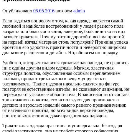
Опубликовано
05.05.2016
автором
admin
Если задаться вопросом о том, какая одежда является самой
любимой и наиболее востребованной у людей разного пола,
возраста или благосостояния, наверное, большинство из них
назовет трикотаж. Почему этот недорогой и весьма простой
на первый взгляд материал столь популярен? Причина успеха
кроется в его удобстве, практичности и невероятно широком
диапазоне расцветок и дизайна. Но, обо всем по порядку.
Удобство, которым славится трикотажная одежда, не сравнить
ни с одним другим видом одежды. Мягкая, эластичная
структура полотна, обусловленная особым переплетением
волокон, придает трикотажным вещам упругость и
растяжимость. Такие изделия идеально садятся по фигуре,
повторяя ее естественные изгибы, не сковывают движения, не
пережимают уязвимые области тела. В зависимости от состава
трикотажного полотна, его используют для производства
детских и взрослых изделий самого разного предназначения:
от нательного полотна, до всех видов верхней одежды,
спортивных костюмов, даже праздничных нарядов.
Трикотажная одежда практична и универсальна. Благодаря
своей эластичности, она не требует строгого соблюдения