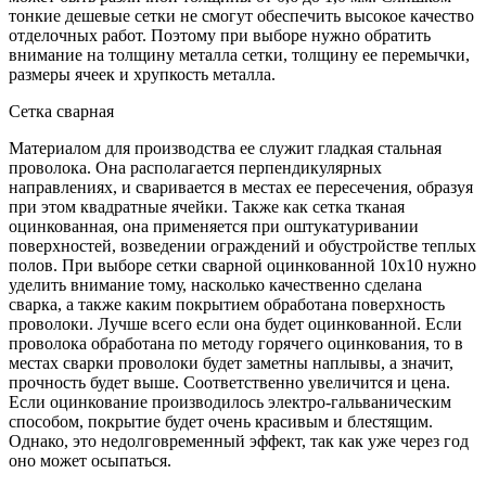
тонкие дешевые сетки не смогут обеспечить высокое качество
отделочных работ. Поэтому при выборе нужно обратить
внимание на толщину металла сетки, толщину ее перемычки,
размеры ячеек и хрупкость металла.
Сетка сварная
Материалом для производства ее служит гладкая стальная
проволока. Она располагается перпендикулярных
направлениях, и сваривается в местах ее пересечения, образуя
при этом квадратные ячейки. Также как сетка тканая
оцинкованная, она применяется при оштукатуривании
поверхностей, возведении ограждений и обустройстве теплых
полов. При выборе сетки сварной оцинкованной 10х10 нужно
уделить внимание тому, насколько качественно сделана
сварка, а также каким покрытием обработана поверхность
проволоки. Лучше всего если она будет оцинкованной. Если
проволока обработана по методу горячего оцинкования, то в
местах сварки проволоки будет заметны наплывы, а значит,
прочность будет выше. Соответственно увеличится и цена.
Если оцинкование производилось электро-гальваническим
способом, покрытие будет очень красивым и блестящим.
Однако, это недолговременный эффект, так как уже через год
оно может осыпаться.