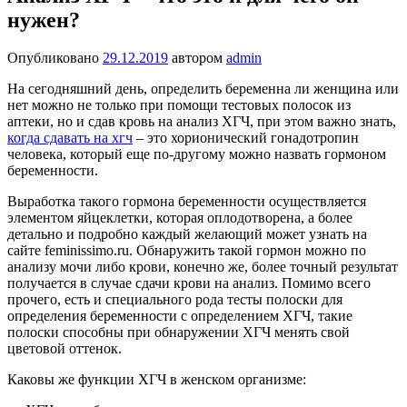
нужен?
Опубликовано
29.12.2019
автором
admin
На сегодняшний день, определить беременна ли женщина или
нет можно не только при помощи тестовых полосок из
аптеки, но и сдав кровь на анализ ХГЧ, при этом важно знать,
когда сдавать на хгч
– это хорионический гонадотропин
человека, который еще по-другому можно назвать гормоном
беременности.
Выработка такого гормона беременности осуществляется
элементом яйцеклетки, которая оплодотворена, а более
детально и подробно каждый желающий может узнать на
сайте feminissimo.ru. Обнаружить такой гормон можно по
анализу мочи либо крови, конечно же, более точный результат
получается в случае сдачи крови на анализ. Помимо всего
прочего, есть и специального рода тесты полоски для
определения беременности с определением ХГЧ, такие
полоски способны при обнаружении ХГЧ менять свой
цветовой оттенок.
Каковы же функции ХГЧ в женском организме: