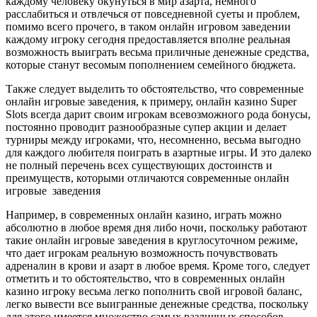
каждому человеку окунуться в мир азарта, немного
расслабиться и отвлечься от повседневной суеты и проблем,
помимо всего прочего, в таком онлайн игровом заведении
каждому игроку сегодня предоставляется вполне реальная
возможность выиграть весьма приличные денежные средства,
которые станут весомым пополнением семейного бюджета.
Также следует выделить то обстоятельство, что современные
онлайн игровые заведения, к примеру, онлайн казино Super
Slots всегда дарит своим игрокам всевозможного рода бонусы,
постоянно проводит разнообразные супер акции и делает
турниры между игроками, что, несомненно, весьма выгодно
для каждого любителя поиграть в азартные игры. И это далеко
не полный перечень всех существующих достоинств и
преимуществ, которыми отличаются современные онлайн
игровые заведения
Например, в современных онлайн казино, играть можно
абсолютно в любое время дня либо ночи, поскольку работают
такие онлайн игровые заведения в круглосуточном режиме,
что дает игрокам реальную возможность почувствовать
адреналин в крови и азарт в любое время. Кроме того, следует
отметить и то обстоятельство, что в современных онлайн
казино игроку весьма легко пополнить свой игровой баланс,
легко вывести все выигранные денежные средства, поскольку
для этого имеется множество самых различных способов.