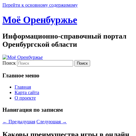
Перейти к основному содержимому
Моё Оренбуржье
Информационно-справочный портал
Оренбургской области
Поиск
Главное меню
Главная
Карта сайта
О проекте
Навигация по записям
←
Предыдущая
Следующая
→
Каковы преимущества игры в онлайн