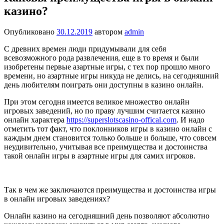
казино?
Опубликовано
30.12.2019
автором
admin
С древних времен люди придумывали для себя
всевозможного рода развлечения, еще в то время и были
изобретены первые азартные игры, с тех пор прошло много
времени, но азартные игры никуда не делись, на сегодняшний
день любителям поиграть они доступны в казино онлайн.
При этом сегодня имеется великое множество онлайн
игровых заведений, но по праву лучшим считается казино
онлайн характера
https://superslotscasino-offical.com
. И надо
отметить тот факт, что поклонников игры в казино онлайн с
каждым днем становится только больше и больше, что совсем
неудивительно, учитывая все преимущества и достоинства
такой онлайн игры в азартные игры для самих игроков.
Так в чем же заключаются преимущества и достоинства игры
в онлайн игровых заведениях?
Онлайн казино на сегодняшний день позволяют абсолютно