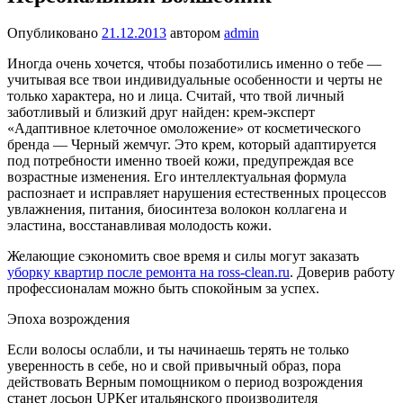
Опубликовано
21.12.2013
автором
admin
Иногда очень хочется, чтобы позаботились именно о тебе —
учитывая все твои индивидуальные особенности и черты не
только характера, но и лица. Считай, что твой личный
заботливый и близкий друг найден: крем-эксперт
«Адаптивное клеточное омоложение» от косметического
бренда — Черный жемчуг. Это крем, который адаптируется
под потребности именно твоей кожи, предупреждая все
возрастные изменения. Его интеллектуальная формула
распознает и исправляет нарушения естественных процессов
увлажнения, питания, биосинтеза волокон коллагена и
эластина, восстанавливая молодость кожи.
Желающие сэкономить свое время и силы могут заказать
уборку квартир после ремонта на ross-clean.ru
. Доверив работу
профессионалам можно быть спокойным за успех.
Эпоха возрождения
Если волосы ослабли, и ты начинаешь терять не только
уверенность в себе, но и свой привычный образ, пора
действовать Верным помощником о период возрождения
станет лосьон UPKer итальянского производителя