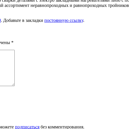
сварки деталями с электро закладными нагревателями либо с 
ий ассортимент неравнопроходных и равнопроходных тройников 
0
. Добавьте в закладки
постоянную ссылку
.
ечены
*
 можете
подписаться
без комментирования.