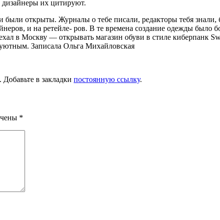
 и дизайнеры их цитируют.
ери были открыты. Журналы о тебе пи­сали, редакторы тебя знали,
айнеров, и на ретейле- ров. В те времена создание одежды было 
ехал в Моск­ву — открывать магазин обуви в сти­ле киберпанк Swe
ее уютным. Записала Ольга Михайловская
. Добавьте в закладки
постоянную ссылку
.
ечены
*