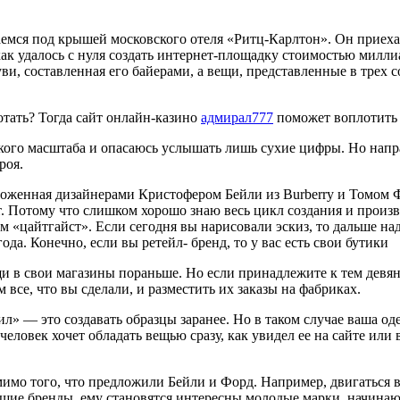
чаемся под крышей московского отеля «Ритц-Карлтон». Он приех
 как удалось с нуля создать интернет-площадку стоимос­тью милл
ви, со­ставленная его байерами, а вещи, представленные в трех с
отать? Тогда сайт онлайн-казино
адмирал777
поможет воплотить 
ако­го масштаба и опасаюсь услышать лишь сухие цифры. Но нап
роя.
ожен­ная дизайнерами Кристофером Бей­ли из Burberry и Томом 
ет. Потому что слишком хоро­шо знаю весь цикл создания и про­и
ом «цайтгайст». Если сегодня вы нарисовали эскиз, то дальше надо
ода. Конечно, если вы ретейл- бренд, то у вас есть свои бутики
щи в свои магазины пораньше. Но если при­надлежите к тем девя
все, что вы сделали, и раз­местить их заказы на фабриках.
 — это создавать образцы заранее. Но в таком случае ваша оде
еловек хочет обладать вещью сразу, как увидел ее на сайте или в
мимо того, что предложили Бейли и Форд. На­пример, двигаться 
льшие бренды, ему становятся интересны молодые марки, начина