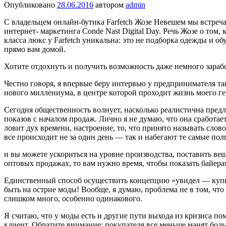
Опубликовано
28.06.2016
автором
admin
С владельцем онлайн-бутика Farfetch Жозе Невешем мы встре­
интернет- маркетинга Conde Nast Digital Day. Речь Жозе о том,
класса люкс у Farfetch уникальна: это не подборка одежды и обу
прямо вам домой.
Хотите отдохнуть и получить возможность даже немного зараб
Честно говоря, я впервые беру интервью у предпринимателя т
нового милле­ниума, в центре которой проходит жизнь моего ге
Сегодня общественность волнует, насколько реалистична предл
показов с началом про­даж. Лично я не думаю, что она сра­бота
ловит дух времени, настроение, то, что при­нято называть слов
все происходит не за один день — так и набегают те самые полг
и вы можете ускориться на уровне производства, поставить ве
оптовых продажах, то вам нужно время, чтобы показать байерам 
Единственный способ осущест­вить концепцию «увидел — купил»
быть на острие моды! Вообще, я думаю, проблема не в том, что ч
слишком много, особенно одинакового.
Я считаю, что у моды есть и другие пути выхода из кризиса по
клиент. Обратите внима­ние: покупателя все меньше манят бо