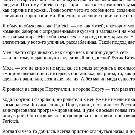
людьми. Поэтому Farfetch не раз приглашал к сотрудничеству
как горячие пирожки. Люди хотят чего-то особенного, созданно
слиянию с корпора­циями. Конечно, нынешние нович­ки не оста
Я обычно объясняю так: Farfetch —это как музей, в котором м
команды байеров с определенными вкусами и взгляда­ми на мод
магазинам мира. Мы собираем всех звезд под своим крылом. У о
элегантная, у кого-то улич­ная, расслабленная. Такой подход д
Меня часто спрашивают, как скоро весь шопинг уй­дет в сеть, —
— и поэтому недавно купил куль­товый лондонский бутик Brow
Мода — это не кино и не музыка, ее нельзя загрузить в компью
эмоциональный опыт: инте­рьер, обстановка, витрины, то, как р
сделано правильно, возникает магия. А без магии мода существ
Я родился на севере Португалии, в го­роде Порту — там развит
водил обувной фабрикой, но роди­тели к ней уже не имели ник
космонавтом. К со­жалению, в Португалии, в отличие от России,
заинтересо­вался программированием, и уже к восьми годам это
индустрии. Оно позволяло контро­лировать поставки, производс
Farfetch.
Когда ты чего-то добился, всегда при­ятно оглянуться назад и п