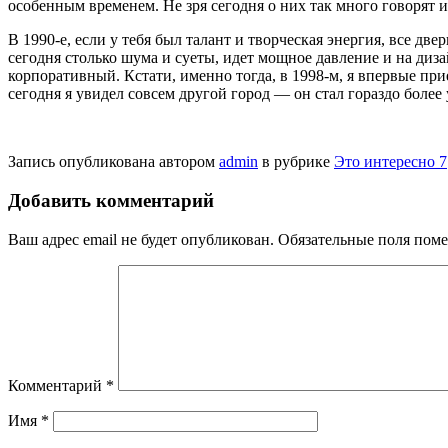
особенным време­нем. Не зря сегодня о них так много го­ворят
В 1990-е, если у тебя был талант и творческая энергия, все дв
сегодня столь­ко шума и суеты, идет мощное давле­ние и на диз
кор­поративный. Кстати, именно тогда, в 1998-м, я впервые при
сегодня я увидел совсем дру­гой город — он стал гораздо бол
Запись опубликована автором
admin
в рубрике
Это интересно 7
Добавить комментарий
Ваш адрес email не будет опубликован.
Обязательные поля пом
Комментарий
*
Имя
*