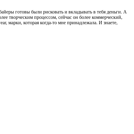
 байеры готовы были рисковать и вклады­вать в тебя деньги. А
более творческим процессом, сейчас он более коммерческий,
ar, марки, которая когда-то мне принадлежала. И зна­ете,