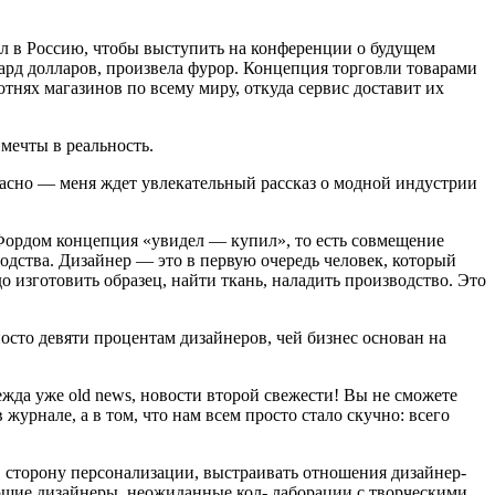
ал в Россию, чтобы выступить на конференции о будущем
иард долларов, произвела фурор. Концепция торговли товара­ми
отнях мага­зинов по всему миру, откуда сервис доставит их
мечты в реальность.
расно — меня ждет увлекательный рассказ о модной индустрии
Фордом кон­цепция «увидел — купил», то есть совмещение
зводства. Дизайнер — это в первую очередь человек, который
 изготовить обра­зец, найти ткань, наладить произ­водство. Это
носто девяти процентам дизайнеров, чей бизнес основан на
жда уже old news, новости второй свежести! Вы не сможете
 журнале, а в том, что нам всем просто стало скучно: всего
в сторону персо­нализации, выстраивать отношения дизайнер-
­ющие дизайнеры, неожиданные кол- лаборации с творческими