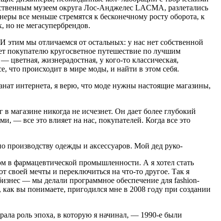
ожественным музеем округа Лос-Анджелес LACMA, разлетались
неры все меньше стремятся к бесконечному росту оборота, к
, но не мегасупербрендов.
 И этим мы отличаемся от остальных: у нас нет собственной
­ет покупателю кругосветное путеше­ствие по лучшим
 — цветная, жизнерадостная, у кого-то классическая,
е, что происходит в мире мо­ды, и найти в этом себя.
фанат интернета, я верю, что моде нужны настоящие магази­ны,
 магазине ни­когда не исчезнет. Он дает более глу­бокий
и, — все это влияет на нас, покупателей. Когда все это
по производству одежды и аксессуаров. Мой дед руко-
м в фар­мацевтической промышленности. А я хотел стать
от своей мечты и переключиться на что-то другое. Так я
бизнес — мы делали про­граммное обеспечение для fashion-
 как вы по­нимаете, пригодился мне в 2008 году при создании
­рала роль эпоха, в которую я начи­нал, — 1990-е были