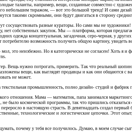
 молодые таланты, например, вещи, созданные совмест­но с худ
го не­большим тиражом, — вот это боль­шой тренд! И сами дизай
нутся такими скромными, они будут двигаться в сторону сред­них
огут сосуществовать разные кураторы. Но сами мы не художники!
у, нет собственных закупок. Мы — платформа, которая предлага
дних одежда концеп­туальная, загадочная, серо-черная, у других
ает потребителю возможность получить об­щую картину, увидеть вс
 мол, это неизбежно. Но я категорически не согласен! Хоть я и 
ns.
тер. Вещь нужно потрогать, примерить. Так что реальный шопинг в
азложены вещи, как выглядят про­давцы и как они общаются с вам
овать не может.
а текстиль­ная промышленность, полно дизайн- студий и фабрик 
акого отношения. Мама — математик, папа занимался маркетинго
 не было космической про­граммы, так что пришлись отказать­ся 
 переросло в нас­тоящую страсть. В девятнадцать соз­дал первый 
твен­ные, технологические и логистиче­ские цепочки. Этот опыт,
одумать, почему у тебя все получилось. Думаю, в моем случае сыг