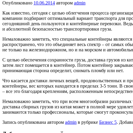
Опубликовано
10.06.2014
автором
admin
Как известно, сегодня с целью облегчения процесса организа
компании подбирают оптимальный вариант транспорта для про
сегодняшний день пользуются и контейнерные перевозки. Ведь
и абсолютной безопасностью транспортировки груза.
Немаловажно заметить, что специальные контейнеры являются
распространено, что это объединяет весь спектр – от самых о
не только на железнодорожном, но и на морском и автомобильн
С целью обеспечения сохранности груза, доставка грузов из к
затем лист помещается в контейнер. Потом контейнер закрываю
принимающая сторона определит, снимать пломбу или нет.
Что касается доставки личных вещей, продовольственных и пр
контейнеры, вес которых находится в пределах 3-5 тонн. В сво
– все это благодаря креплениям, расположенным непосредствен
Немаловажно заметить, что при всем многообразии различных т
доставка сборных грузов из китая может в полной мере удовле
занимаются только профессионалы, которые смогут проконсульт
Запись опубликована автором
admin
в рубрике
Бизнес 5
. Добав