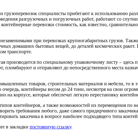
ции грузоперевозок специалисты прибегают к использованию ра
ведения разгрузочных и погрузочных работ, работают со спутн
 контейнерные перевозки стоимость, как известно, сравнительн
 незаменимыми при перевозках крупногабаритных грузов. Также
бычных домашних бытовых вещей, до деталей космических ракет. 
ом транспорте.
итая производится по специальному упаковочному листу – здесь
т, пломбируют и отправляют до непосредственного места назначе
омышленных товаров, строительных материалов и мебели, то в э
ю очередь, контейнеры весом до 24 тонн, несмотря на свои огро
но на корпусе, которые обеспечат легкую перестановку контейнер
ипов контейнеров, а также возможностей их перемещения по небу
творить требования любого, даже самого придирчивого заказчика
ировать заказчика в вопросе наиболее подходящего типа контейн
ьте в закладки
постоянную ссылку
.