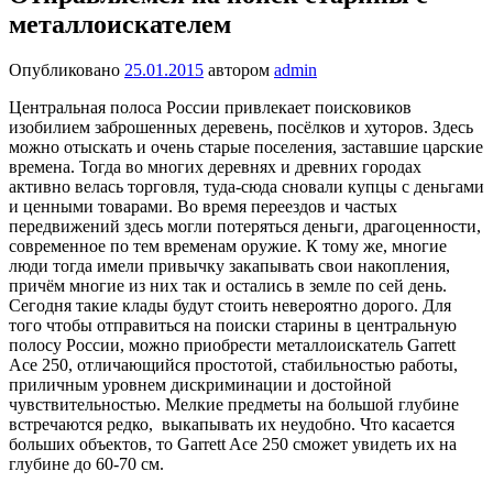
металлоискателем
Опубликовано
25.01.2015
автором
admin
Центральная полоса России привлекает поисковиков
изобилием заброшенных деревень, посёлков и хуторов. Здесь
можно отыскать и очень старые поселения, заставшие царские
времена. Тогда во многих деревнях и древних городах
активно велась торговля, туда-сюда сновали купцы с деньгами
и ценными товарами. Во время переездов и частых
передвижений здесь могли потеряться деньги, драгоценности,
современное по тем временам оружие. К тому же, многие
люди тогда имели привычку закапывать свои накопления,
причём многие из них так и остались в земле по сей день.
Сегодня такие клады будут стоить невероятно дорого. Для
того чтобы отправиться на поиски старины в центральную
полосу России, можно приобрести металлоискатель Garrett
Ace 250, отличающийся простотой, стабильностью работы,
приличным уровнем дискриминации и достойной
чувствительностью. Мелкие предметы на большой глубине
встречаются редко, выкапывать их неудобно. Что касается
больших объектов, то Garrett Ace 250 сможет увидеть их на
глубине до 60-70 см.