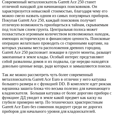
Современный металлоискатель Garrett Ace 250 станет
отличной находкой для начинающих поисковиков. Он
характеризуется невысокой стоимостью, благодаря чему его
можно смело назвать одним из самых популярных приборов.
Покупая Garrett Ace 250, каждый поисковик получает
отличную возможность приобщиться к тайнам, скрываемым
под толстым слоем грунта. Центральная полоса может
похвастаться огромным количеством всевозможных находок,
имеющих историческую и финансовую ценность. Поисковые
операции желательно проводить со старинными картами, на
которых указаны места расположения древних городищ.
Garrett Ace 250 распознает лежащие в грунте монеты, разыщет
закопанные в земле клады. Особый интерес представляют
собой развалины домов и их подвалы, где нередко находятся
довольно ценные вещи, ради которых и замышляются поиски.
Так же можно рассмотреть чуть более современный
металлоискатель Garrett Ace Euro в отличии у него катушка
большего размера и с функцией DD. В комплекте идет рюкзак
наушника зашита блока что весьма полезно для начинающего
кладоискателя. Большая катушка от более дорогово прибора с
функциее ДД увидит в земле какой предмет как каску на
глубиле примерно метр. По технических храктеристикам
Garrett Ace Euro без сомнения лидирует среди не дорогих
приборов для начального уровня для кладоискателей.