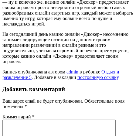
— ну и конечно же, казино онлайн «Джокер» предоставляет
своим игрокам просто невероятно огромный выбор самых
разнообразных онлайн азартных игр, каждый может выбирать
именно ту игру, которая ему больше всего по душе и
наслаждаться игрой.
На сегодняшний день казино онлайн «Джокер» несомненно
занимает лидирующие позиции на данном игровом
направлении развлечений в онлайн режиме и это
неудивительно, учитывая огромный перечень преимуществ,
которые казино онлайн «Джокер» предоставляет своим
игрокам.
Запись опубликована автором
admin
в рубрике
Отдых и
развлечение 5
. Добавьте в закладки
постоянную ссылку
.
Добавить комментарий
Ваш адрес email не будет опубликован.
Обязательные поля
помечены
*
Комментарий
*