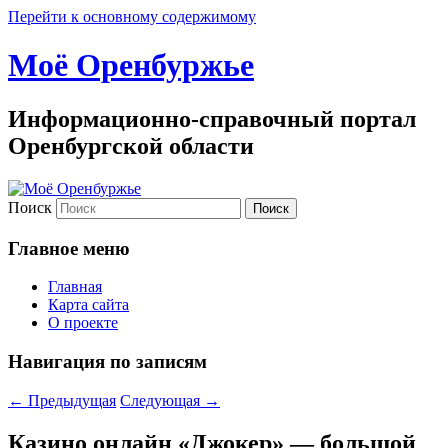
Перейти к основному содержимому
Моё Оренбуржье
Информационно-справочный портал
Оренбургской области
Поиск
Главное меню
Главная
Карта сайта
О проекте
Навигация по записям
←
Предыдущая
Следующая
→
Казино онлайн «Джокер» — большой