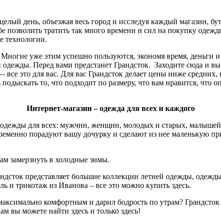
 целый день, объезжая весь город и исследуя каждый магазин, б
бе позволить тратить так много времени и сил на покупку одеж
е технологии.
ь. Многие уже этим успешно пользуются, экономя время, деньги 
 одежды. Перед вами предстанет Грандсток. Заходите сюда и вы
 все это для вас. Для вас Грандсток делает цены ниже средних,
одыскать то, что подходит по размеру, что вам нравится, что оп
Интернет-магазин – одежда для всех и каждого
 одежды для всех: мужчин, женщин, молодых и старых, малышей
пременно порадуют вашу дочурку и сделают из нее маленькую п
ам замерзнуть в холодные зимы.
рандсток представляет большие коллекции летней одежды, одежды
 и трикотаж из Иванова – все это можно купить здесь.
максимально комфортным и дарил бодрость по утрам? Грандсток
м вы можете найти здесь и только здесь!