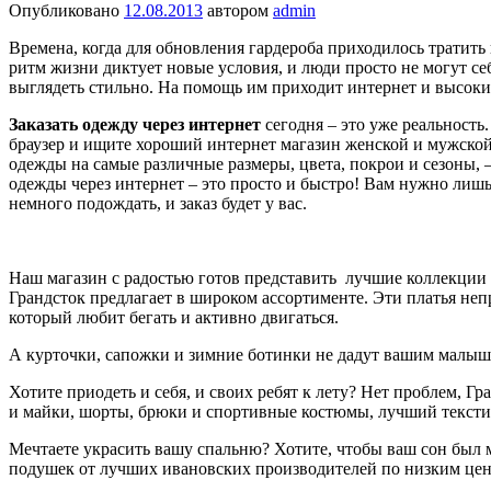
Опубликовано
12.08.2013
автором
admin
Времена, когда для обновления гардероба приходилось тратить
ритм жизни диктует новые условия, и люди просто не могут се
выглядеть стильно. На помощь им приходит интернет и высоки
Заказать одежду через интернет
сегодня – это уже реальност
браузер и ищите хороший интернет магазин женской и мужской
одежды на самые различные размеры, цвета, покрои и сезоны, —
одежды через интернет – это просто и быстро! Вам нужно лишь п
немного подождать, и заказ будет у вас.
Наш магазин с радостью готов представить лучшие коллекции
Грандсток предлагает в широком ассортименте. Эти платья не
который любит бегать и активно двигаться.
А курточки, сапожки и зимние ботинки не дадут вашим малыш
Хотите приодеть и себя, и своих ребят к лету? Нет проблем, Г
и майки, шорты, брюки и спортивные костюмы, лучший текстиль
Мечтаете украсить вашу спальню? Хотите, чтобы ваш сон был 
подушек от лучших ивановских производителей по низким цена