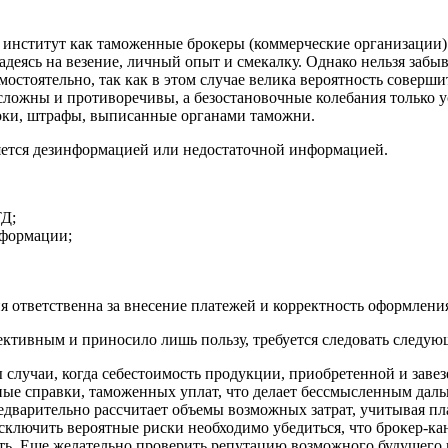
 институт как таможенные брокеры (коммерческие организации) 
адеясь на везение, личный опыт и смекалку. Однако нельзя заб
остоятельно, так как в этом случае велика вероятность соверши
сложны и противоречивы, а безостановочные колебания только 
роки, штрафы, выписанные органами таможни.
яется дезинформацией или недостаточной информацией.
ТД;
нформации;
я ответственна за внесение платежей и корректность оформлени
ективным и приносило лишь пользу, требуется следовать следу
случаи, когда себестоимость продукции, приобретенной и завез
ьные справки, таможенных уплат, что делает бессмысленным дал
дварительно рассчитает объемы возможных затрат, учитывая пл
ючить вероятные риски необходимо убедиться, что брокер-канд
ть. Еще желательно проверить репутацию возможного будущего 