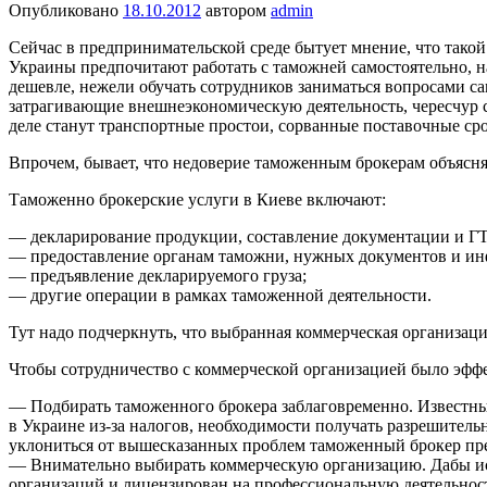
Опубликовано
18.10.2012
автором
admin
Сейчас в предпринимательской среде бытует мнение, что такой
Украины предпочитают работать с таможней самостоятельно, н
дешевле, нежели обучать сотрудников заниматься вопросами сам
затрагивающие внешнеэкономическую деятельность, чересчур 
деле станут транспортные простои, сорванные поставочные с
Впрочем, бывает, что недоверие таможенным брокерам объясн
Таможенно брокерские услуги в Киеве включают:
— декларирование продукции, составление документации и Г
— предоставление органам таможни, нужных документов и и
— предъявление декларируемого груза;
— другие операции в рамках таможенной деятельности.
Тут надо подчеркнуть, что выбранная коммерческая организаци
Чтобы сотрудничество с коммерческой организацией было эфф
— Подбирать таможенного брокера заблаговременно. Известны 
в Украине из-за налогов, необходимости получать разрешител
уклониться от вышесказанных проблем таможенный брокер пре
— Внимательно выбирать коммерческую организацию. Дабы искл
организаций и лицензирован на профессиональную деятельнос