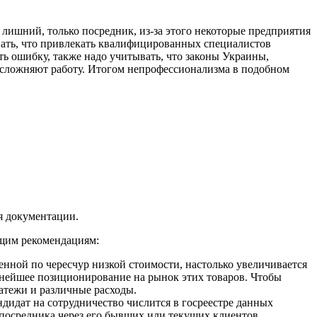
лишний, только посредник, из-за этого некоторые предприятия
ывать, что привлекать квалифицированных специалистов
ть ошибку, также надо учитывать, что законы Украины,
усложняют работу. Итогом непрофессионализма в подобном
я документации.
ющим рекомендациям:
енной по чересчур низкой стоимости, настолько увеличивается
ьнейшее позиционирование на рынок этих товаров. Чтобы
атежи и различные расходы.
идат на сотрудничество числится в госреестре данных
посредника через его бывших или текущих клиентов.