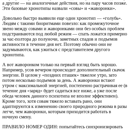
а другие — на аналогичные действия, но на пару часов позже.
Эти базовые хронотипы назвали «совы» и «жаворонки».
Довольно быстро выявили еще один хронотип — «голубь».
Людям с такими биоритмами повезло: как промежуточ­ное
звено между совами и жаворон­ками они без особых проблем
под­страиваются под любой режим — спать ложатся примерно
за час-полтора до полуночи, заметных спадов и подъе­мов
активности в течение дня нет. По­этому обычно они не
задумываются, как ужиться с представителем другого
хронотипа.
А вот жаворонком только на первый взгляд быть хорошо.
Например, усов вечером происходит дополнительный скачок
энергии. В целом у «поздних пташек» тяжелое утро, зато
потом не­сколько подъемов за день. А жаворон­ки встают
утром с максимальной энер­гией, постепенно растрачивая ее (в
течение дня «заряд» будет садиться все ниже, а уже после
обеда человек данного психотипа не вполне эффек­тивен).
Кроме того, хотя совам тяжело вставать рано, они
адаптируются к из­менению своего природного режима в разы
легче, чем жаворонки, которым приходится работать в
ночную смену.
ПРАВИЛО НОМЕР ОДИН: попытайтесь синхронизи­ровать