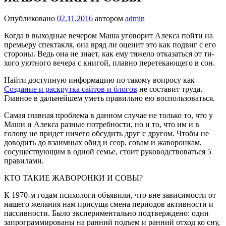
Опубликовано
02.11.2016
автором
admin
Когда в выход­ные вечером Маша уговорит Алекса пойти на
премьеру спектакля, она вряд ли оце­нит это как подвиг с его
сто­роны. Ведь она не знает, как ему тяжело отказаться от ти­
хого уютного вечера с кни­гой, плавно перетекающего в сон.
Найти доступную информацию по такому вопросу как
Создание и раскрутка сайтов и блогов
не составит труда.
Главное в дальнейшем уметь правильно ею воспользоваться.
Самая главная проблема в данном случае не только то, что у
Маши и Алекса разные потребности, но и то, что им и в
голову не придет ниче­го обсудить друг с другом. Чтобы не
доводить до вза­имных обид и ссор, совам и жаворонкам,
сосуще­ствующим в одной семье, стоит руководствоваться 5
правилами.
КТО ТАКИЕ ЖАВОРОНКИ И СОВЫ?
К 1970-м годам психологи объявили, что вне зависимости от
нашего же­лания нам присуща смена периодов активности и
пассивности. Было экспериментально подтверждено: одни
запрограммированы на ранний подъ­ем и ранний отход ко сну,