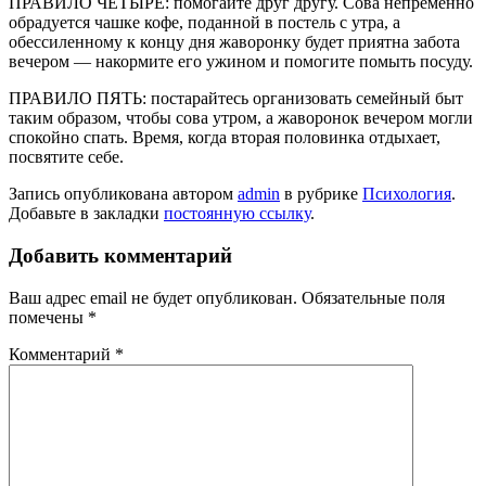
ПРАВИЛО ЧЕТЫРЕ: помо­гайте друг другу. Сова не­пременно
обрадуется чашке кофе, поданной в постель с утра, а
обессиленному к кон­цу дня жаворонку будет при­ятна забота
вечером — накор­мите его ужином и помогите помыть посуду.
ПРАВИЛО ПЯТЬ: постарай­тесь организовать семейный быт
таким образом, чтобы сова утром, а жаворонок ве­чером могли
спокойно спать. Время, когда вторая половин­ка отдыхает,
посвятите себе.
Запись опубликована автором
admin
в рубрике
Психология
.
Добавьте в закладки
постоянную ссылку
.
Добавить комментарий
Ваш адрес email не будет опубликован.
Обязательные поля
помечены
*
Комментарий
*