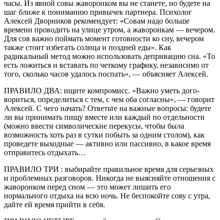
часы. Из явной совы жаворонком вы не станете, но будете на
шаг ближе к по­ниманию привычек партне­ра. Психолог
Алексей Двор­ников рекомендует: «Совам надо больше
времени про­водить на улице утром, а жа­воронкам — вечером.
Для сов важно поймать момент готовности ко сну, вечером
также стоит избегать солн­ца и поздней еды». Как
радикальный метод можно ис­пользовать депривацию сна. «То
есть ложиться и вставать по четкому графику, незави­симо от
того, сколько часов удалось поспать», — объясняет Алексей.
ПРАВИЛО ДВА: ищите ком­промисс. «Важно уметь дого­
вориться, определиться с тем, с чем оба согласны», — гово­рит
Алексей. С чего начать? Ответьте на важные вопросы: будете
ли вы принимать пищу вместе или каждый по отдель­ности
(можно ввести симво­лические перекусы, чтобы была
возможность хоть раз в сутки побыть за одним сто­лом), как
проведете выход­ные — активно или пассивно, в какое время
отправитесь отдыхать…
ПРАВИЛО ТРИ : выбирайте правильное время для серьез­ных
и проблемных разгово­ров. Никогда не выясняйте отношения с
жаворонком пе­ред сном — это может лишить его
нормального отдыха на всю ночь. Не беспокойте сову с утра,
дайте ей время прий­ти в себя.