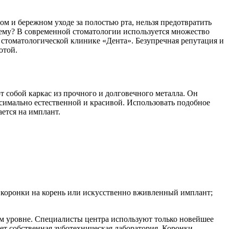
м и бережном уходе за полостью рта, нельзя предотвратить
лему? В современной стоматологии используется множество
стоматологической клинике «Дента». Безупречная репутация и
отой.
 собой каркас из прочного и долговечного металла. Он
симально естественной и красивой. Использовать подобное
ется на имплант.
 коронки на корень или искусственно вживленный имплант;
ом уровне. Специалисты центра используют только новейшее
ет собственная зуботехническая лаборатория. Коронки