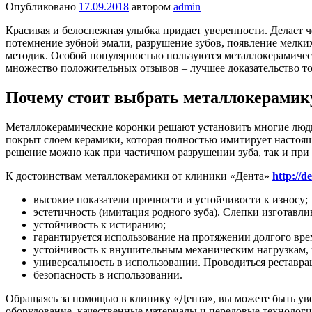
Опубликовано
17.09.2018
автором
admin
Красивая и белоснежная улыбка придает уверенности. Делает ч
потемнение зубной эмали, разрушение зубов, появление мелки
методик. Особой популярностью пользуются металлокерамичес
множество положительных отзывов – лучшее доказательство то
Почему стоит выбрать металлокерамик
Металлокерамические коронки решают установить многие люди,
покрыт слоем керамики, которая полностью имитирует настоящ
решение можно как при частичном разрушении зуба, так и при 
К достоинствам металлокерамики от клиники «Дента»
http://d
высокие показатели прочности и устойчивости к износу;
эстетичность (имитация родного зуба). Слепки изготавл
устойчивость к истиранию;
гарантируется использование на протяжении долгого вре
устойчивость к внушительным механическим нагрузкам, 
универсальность в использовании. Проводиться реставр
безопасность в использовании.
Обращаясь за помощью в клинику «Дента», вы можете быть ув
оборудование, качественные материалы и передовые технологии