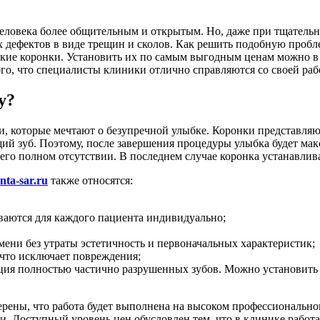
еловека более общительным и открытым. Но, даже при тщательно
х дефектов в виде трещин и сколов. Как решить подобную проб
кие коронки. Установить их по самым выгодным ценам можно в 
го, что специалисты клиники отлично справляются со своей раб
у?
 которые мечтают о безупречной улыбке. Коронки представляют
ий зуб. Поэтому, после завершения процедуры улыбка будет мак
его полном отсутствии. В последнем случае коронка устанавлива
enta-sar.ru
также относятся:
иваются для каждого пациента индивидуально;
мени без утраты эстетичность и первоначальных характеристик;
что исключает повреждения;
ация полностью частично разрушенных зубов. Можно установить
ерены, что работа будет выполнена на высоком профессиональн
. Доступный уровень цен обусловлен тем, что в клинике работа