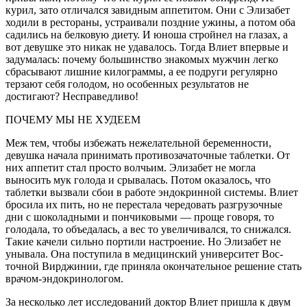
курил, зато отличался завидным аппетитом. Они с Элизабет
ходили в рестораны, устраивали поздние ужины, а потом оба
садились на белковую диету. И юноша стройнел на глазах, а
вот девушке это никак не удавалось. Тогда Влиет впервые и
задумалась: поче­му большинство знакомых муж­чин легко
сбрасывают лишние килограммы, а ее подруги регулярно
терзают себя голодом, но особен­ных результатов не
достигают? Несправедливо!
ПОЧЕМУ МЫ НЕ ХУДЕЕМ
Меж тем, чтобы избежать нежела­тельной беременности,
девушка на­чала принимать противозачаточ­ные таблетки. От
них аппетит стал просто волчьим. Элизабет не могла
выносить мук голода и срывалась. Потом оказалось, что
таблетки выз­вали сбои в работе эндокринной си­стемы. Влиет
бросила их пить, но не перестала чередовать разгрузочные
дни с шоколадными и пончиковы­ми — проще говоря, то
голодала, то объедалась, а вес то увеличивал­ся, то снижался.
Такие качели силь­но портили настроение. Но Эли­забет не
унывала. Она поступила в медицинский университет Вос­
точной Вирджинии, где приня­ла окончательное решение стать
врачом-эндокринологом.
За несколько лет исследований до­ктор Влиет пришла к двум