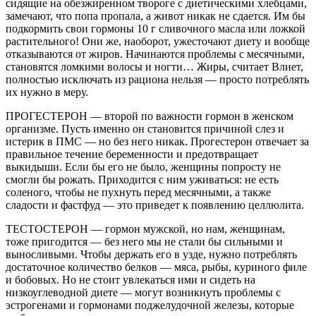
сидящие на обезжиренном твороге с диетиче­скими хлебцами,
замечают, что попа пропала, а живот никак не сдается. Им бы
подкормить свои гормоны 10 г сливочного масла или ложкой
расти­тельного! Они же, наоборот, ужесто­чают диету и вооб­ще
отказываются от жиров. Начина­ются проблемы с месячными,
ста­новятся ломкими волосы и ногти… Жиры, считает Влиет,
полностью исключать из ра­циона нельзя — просто потреблять
их нужно в меру.
ПРОГЕСТЕРОН — второй по важно­сти гормон в жен­ском
организме. Пусть именно он становится причи­ной слез и
истерик в ПМС — но без не­го никак. Прогесте­рон отвечает за
правильное тече­ние беременности и предотвращает
выкидыши. Если бы его не было, женщины попросту не
смогли бы ро­жать. Приходится с ним уживаться: не есть
соленого, чтобы не пухнуть перед месячными, а также
сладости и фастфуд — это приведет к появле­нию целлюлита.
ТЕСТОСТЕРОН — гормон мужской, но нам, женщинам,
тоже пригодится — без него мы не ста­ли бы сильными и
выносливыми. Чтобы держать его в узде, нужно по­треблять
достаточ­ное количество белков — мяса, ры­бы, куриного филе
и бобовых. Но не стоит увлекаться ими и сидеть на
низкоуглеводной диете — могут воз­никнуть проблемы с
эстрогенами и гормонами подже­лудочной железы, которые