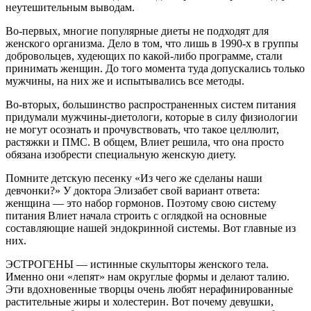
неуте­шительным выводам.
Во-первых, многие популярные диеты не подходят для
женского организма. Дело в том, что лишь в 1990-х в группы
добровольцев, ху­деющих по какой-либо программе, стали
принимать женщин. До то­го момента туда допускались толь­ко
мужчины, на них же и испыты­вались все методы.
Во-вторых, большинство распро­страненных систем питания
приду­мали мужчины-диетологи, которые в силу физиологии
не могут осоз­нать и прочувствовать, что такое целлюлит,
растяжки и ПМС. В об­щем, Влиет решила, что она просто
обязана изобрести специальную женскую диету.
Помните детскую песенку «Из чего же сделаны наши
девчонки?» У до­ктора Элизабет свой вариант отве­та:
женщина — это набор гормонов. Поэтому свою си­стему
питания Влиет начала строить с оглядкой на ос­новные
составляю­щие нашей эндо­кринной системы. Вот главные из
них.
ЭСТРОГЕНЫ — истинные скуль­пторы женского те­ла.
Именно они «лепят» нам окру­глые формы и де­лают талию.
Эти вдохновенные творцы очень лю­бят нерафиниро­ванные
раститель­ные жиры и холе­стерин. Вот почему девушки,