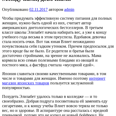
Опубликовано
02.11.2017
автором
admin
Чтобы придумать эффективную систему питания для полных
женщин, нужно быть одной из них, считает автор
американских диетологических бестселлеров. В третьем
классе школы Элизабет начала набирать вес, а уже к концу
учебного года весьма в этом преуспела. Вдобавок девочка
стала носить очки. Вот так юная Влиет неожиданно
почувствовала себя гадким утенком. Причем предпосылок для
этого вроде бы не было. Ее родители и братья были
достаточно стройными, на зрение не жаловались. Мама
кормила всю семью полезными блюдами из овощей и
постного мяса, а фастфуд считала «мусорной едой».
Япония славиться своими качественными товарами, в том
числе и товарами для женщин. Именно поэтому
интернет
магазин японских товаров
пользуется заслуженной
популярностью.
Похудеть Элизабет удалось только в колледже — и то
своеобразно. Добрая подруга посоветовала ей заменять еду
сигаретами, и к концу учебы Влиет вовсю теряла не только
вес, но и здоровье. В аспирантуре она рассталась с вредной
привычкой, потому что не курил ее новый бойфренд. Не