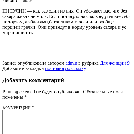
любят сладкое.
ИНСУЛИН — как раз один из них. Он убеждает вас, что без
сахара жизнь не мила. Если потянуло на сладкое, утешьте себя
не тортом, а яблоками,батон­чиком мюсли или вообще
порцией гречки. Они приве­дут в норму уро­вень сахара и ус­
мирят аппетит.
Запись опубликована автором
admin
в рубрике
Для женщин 9
.
Добавьте в закладки
постоянную ссылку
.
Добавить комментарий
Ваш адрес email не будет опубликован.
Обязательные поля
помечены
*
Комментарий
*