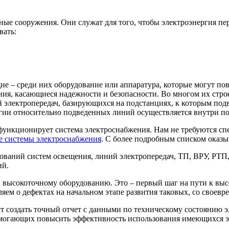
е сооружения. Они служат для того, чтобы электроэнергия пер
вать:
е – среди них оборудование или аппаратура, которые могут по
ния, касающиеся надежности и безопасности. Во многом их стро
ий электропередач, базирующихся на подстанциях, к которым под
гии относительно подведенных линий осуществляется внутри п
ункционирует система электроснабжения. Нам не требуются спе
е системы электроснабжения
. С более подробным списком оказы
дований систем освещения, линий электропередач, ТП, ВРУ, РТП
ий.
и высокоточному оборудованию. Это – первый шаг на пути к выс
ем о дефектах на начальном этапе развития таковых, со своев
т создать точный отчет с данными по техническому состоянию 
помогающих повысить эффективность использования имеющихся э