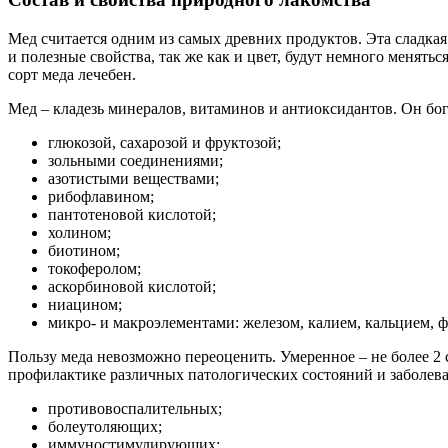
Мед считается одним из самых древних продуктов. Эта сладкая
и полезные свойства, так же как и цвет, будут немного менятьс
сорт меда лечебен.
Мед – кладезь минералов, витаминов и антиоксидантов. Он бог
глюкозой, сахарозой и фруктозой;
зольными соединениями;
азотистыми веществами;
рибофлавином;
пантотеновой кислотой;
холином;
биотином;
токоферолом;
аскорбиновой кислотой;
ниацином;
микро- и макроэлементами: железом, калием, кальцием, 
Пользу меда невозможно переоценить. Умеренное – не более 2 
профилактике различных патологических состояний и заболева
противовоспалительных;
болеутоляющих;
иммуностимулирующих;