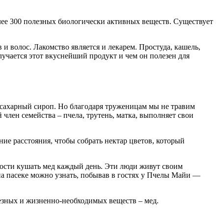
олее 300 полезных биологически активных веществ. Существует
и волос. Лакомство является и лекарем. Простуда, кашель,
олучается этот вкуснейший продукт и чем он полезен для
 сахарный сироп. Но благодаря труженицам мы не травим
член семейства – пчела, трутень, матка, выполняет свои
ние расстояния, чтобы собрать нектар цветов, который
ности кушать мед каждый день. Эти люди живут своим
на пасеке можно узнать, побывав в гостях у Пчелы Майи —
езных и жизненно-необходимых веществ – мед.