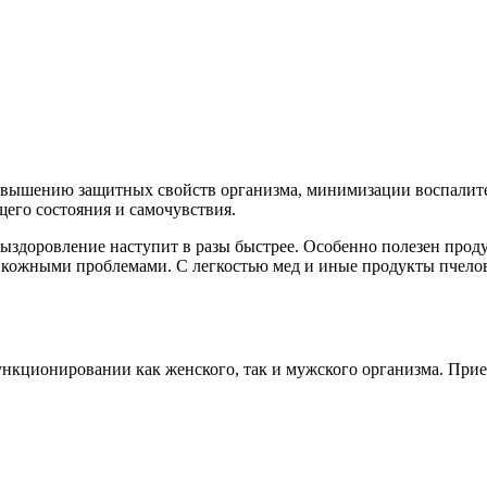
 повышению защитных свойств организма, минимизации воспали
го состояния и самочувствия.
 выздоровление наступит в разы быстрее. Особенно полезен про
, кожными проблемами. С легкостью мед и иные продукты пчелов
функционировании как женского, так и мужского организма. Пр