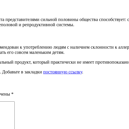
укта представителями сильной половины общества способствует
половой и репродуктивной системы.
комендован к употреблению людям с наличием склонности к алл
вать его совсем маленьким детям.
икальный продукт, который практически не имеет противопоказа
. Добавьте в закладки
постоянную ссылку
.
ечены
*