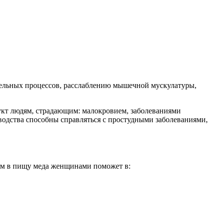
тельных процессов, расслаблению мышечной мускулатуры,
дукт людям, страдающим: малокровием, заболеваниями
одства способны справляться с простудными заболеваниями,
ием в пищу меда женщинами поможет в: