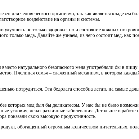
езен для человеческого организма, так как является кладезем б
лаготворное воздействие на органы и системы.
 улучшить не только здоровье, но и состояние кожных покровов 
ого только меда. Давайте же узнаем, из чего состоит мед, как п
ы вместо натурального безопасного меда употребляли бы в пищу
ство. Пчелиная семья – слаженный механизм, в котором каждый 
енько потрудиться. Эта бедолага способна летать на самые даль
 без которых мед был бы деликатесом. У нас бы не было возмож
ые условия, лечат различные заболевания. Детальнее о работе 
осбора показали свою высокую продуктивность.
– продукт, обогащенный огромным количеством питательных, пол