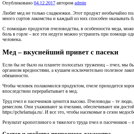
Опубликовано
04.12.2017
автором
admin
Любят мед не только сладкоежки. Этот продукт необычайно пол
много сортов лакомства и каждый из них способен оказывать б
С помощью продуктов пчеловодства, в особенности меда, можно
боль в горле – все эти недуги можно устранить при помощи одн
человека.
Мед – вкуснейший привет с пасеки
Если бы не было на планете полосатых тружениц – пчел, мы б
организм вредностями, а кушаем исключительно полезное лаком
обязанности.
Чтобы человек полакомился продуктом, пчеле приходится хорош
впоследствии перерабатывает в мед.
Труд пчел и пасечников ценится высоко. Пчеловоды – те люди,
ремеслом. Они ухаживают за пчелами, обеспечивают им достойн
https://pchelamaja.ru/. И все это, чтобы насекомые в сезон мед
Результат кропотливого и тяжелого труда пчел и пасечников 
Состав и свойства природного лакомства