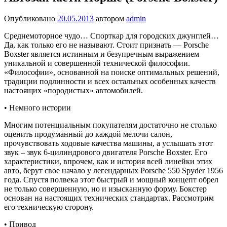
Опубликовано
20.05.2013
автором
admin
Среднемоторное чудо… Спорткар для городских джунглей…
Да, как только его не называют. Стоит признать — Porsche
Boxster является истинным и безупречным выражением
уникальной и совершенной технической философии.
«Философии», основанной на поиске оптимальных решений,
традиции подлинности и всех остальных особенных качеств
настоящих «породистых» автомобилей.
• Немного истории
Многим потенциальным покупателям достаточно не столько
оценить продуманный до каждой мелочи салон,
прочувствовать ходовые качества машины, а услышать этот
звук – звук 6-цилиндрового двигателя Porsche Boxster. Его
характеристики, впрочем, как и история всей линейки этих
авто, берут свое начало у легендарных Porsche 550 Spyder 1956
года. Спустя полвека этот быстрый и мощный концепт обрел
не только совершенную, но и изысканную форму. Бокстер
основан на настоящих технических стандартах. Рассмотрим
его техническую сторону.
• Привод