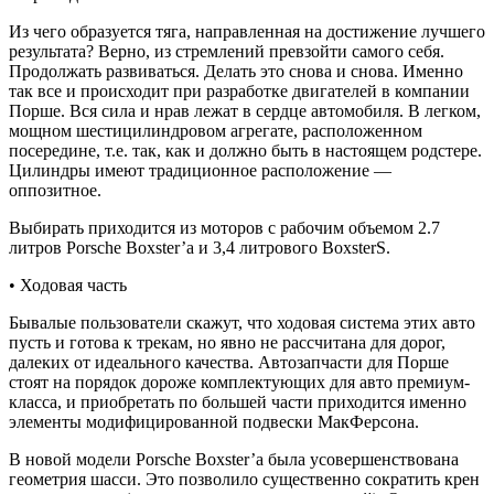
Из чего образуется тяга, направленная на достижение лучшего
результата? Верно, из стремлений превзойти самого себя.
Продолжать развиваться. Делать это снова и снова. Именно
так все и происходит при разработке двигателей в компании
Порше. Вся сила и нрав лежат в сердце автомобиля. В легком,
мощном шестицилиндровом агрегате, расположенном
посередине, т.е. так, как и должно быть в настоящем родстере.
Цилиндры имеют традиционное расположение —
оппозитное.
Выбирать приходится из моторов с рабочим объемом 2.7
литров Porsche Boxster’а и 3,4 литрового BoxsterS.
• Ходовая часть
Бывалые пользователи скажут, что ходовая система этих авто
пусть и готова к трекам, но явно не рассчитана для дорог,
далеких от идеального качества. Автозапчасти для Порше
стоят на порядок дороже комплектующих для авто премиум-
класса, и приобретать по большей части приходится именно
элементы модифицированной подвески МакФерсона.
В новой модели Porsche Boxster’а была усовершенствована
геометрия шасси. Это позволило существенно сократить крен