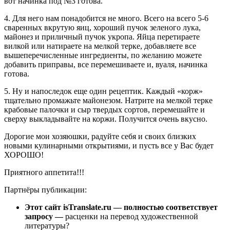
вот начинка под №3 готова.
4. Для него нам понадобится не много. Всего на всего 5-6
сваренных вкрутую яиц, хороший пучок зеленого лука,
майонез и приличный пучок укропа. Яйца перетираете
вилкой или натираете на мелкой терке, добавляете все
вышеперечисленные ингредиенты, по желанию можете
добавить приправы, все перемешиваете и, вуаля, начинка
готова.
5. Ну и напоследок еще один рецептик. Каждый «корж»
тщательно промажьте майонезом. Натрите на мелкой терке
крабовые палочки и сыр твердых сортов, перемешайте и
сверху выкладывайте на коржи. Получится очень вкусно.
Дорогие мои хозяюшки, радуйте себя и своих близких
новыми кулинарными открытиями, и пусть все у Вас будет
ХОРОШО!
Приятного аппетита!!!
Партнёры публикации:
Этот сайт isTranslate.ru — полностью соответствует
запросу —
расценки на перевод художественной
литературы?