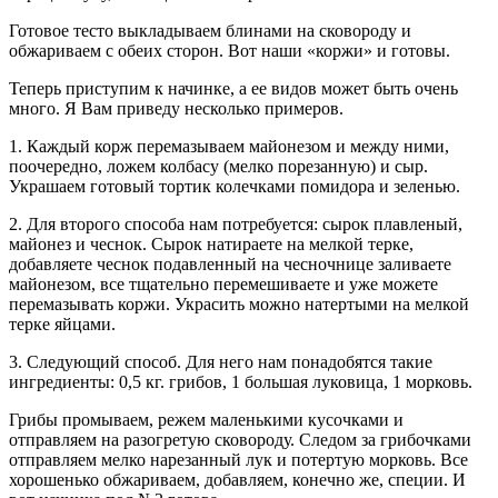
Готовое тесто выкладываем блинами на сковороду и
обжариваем с обеих сторон. Вот наши «коржи» и готовы.
Теперь приступим к начинке, а ее видов может быть очень
много. Я Вам приведу несколько примеров.
1. Каждый корж перемазываем майонезом и между ними,
поочередно, ложем колбасу (мелко порезанную) и сыр.
Украшаем готовый тортик колечками помидора и зеленью.
2. Для второго способа нам потребуется: сырок плавленый,
майонез и чеснок. Сырок натираете на мелкой терке,
добавляете чеснок подавленный на чесночнице заливаете
майонезом, все тщательно перемешиваете и уже можете
перемазывать коржи. Украсить можно натертыми на мелкой
терке яйцами.
3. Следующий способ. Для него нам понадобятся такие
ингредиенты: 0,5 кг. грибов, 1 большая луковица, 1 морковь.
Грибы промываем, режем маленькими кусочками и
отправляем на разогретую сковороду. Следом за грибочками
отправляем мелко нарезанный лук и потертую морковь. Все
хорошенько обжариваем, добавляем, конечно же, специи. И