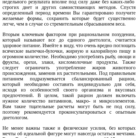
недельного результата вполне под силу даже без каких-либо
строгих диет и других самоистязающих методов. Спустя
определенный период времени Вы гарантировано получите
желаемые формы, сохранить которые будет существенно
легче, чем в случае со стремительным сбрасыванием веса.
Вторым ключевым фактором при рациональном похудении,
который называют все до единого диетологи, считается
здоровое питание. Имейте в виду, что очень вредно поглощать
всяческие выпечки-булочки, жирную и калорийную пищу в
огромном количестве. Необходимо употреблять рыбу, овощи и
фрукты, орехи, злаки, кисломолочные продукты. Также
следует ограничить употребление жиров животного
происхождения, заменив их растительными. Под правильным
питанием подразумевается сбалансированный рацион,
который необходимо составить индивидуально для себя,
исходя из особенностей своего организма и вкусовых
предпочтений. В целом, такой рацион должен включать
нужное количество витаминов, макро- и микроэлементов.
Вам такие тщательные расчеты могут быть не под силу,
поэтому рекомендуется проконсультироваться с опытным
диетологом.
Не менее важны также и физические усилия, без которых
мечты об идеальной фигуре могут навсегда остаться мечтами.