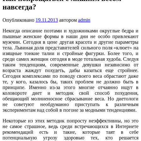
навсегда?
Опубликовано
19.11.2013
автором
admin
Некогда описание поэтами и художниками округлые бедра и
пышные женские формы в наши дни не особо привлекают
мужчин. Сегодня в цене другая красота и другие параметры
тела. Львиная доля представителей сильного поля «клюет» на
изящные тонкие талии и стройные фигурки. Более того, и
среди самих женщин сегодня в моде тотальная худоба. Следуя
таким тенденциям, современные девушки независимо от
возраста жаждут похудеть, дабы казаться еще стройнее.
Сегодня комплексами по поводу своего веса обрастают даже
те, у кого, казалось бы, таких проблем не должно быть в
принципе. Именно из-за этого многие отчаянно ищут в
коловороте диет и методик свой способ похудения,
обещающий молниеносное сбрасывание веса. Но диетологи
не советуют необдуманно приступать к различным
экспериментам над собой в погоне за модными тенденциями.
Некоторые из этих методик попросту неэффективны, но это
не самое страшное, ведь среди встречающихся в Интернете
рекомендаций есть и такие, которые таят в себе
потенциальную угрозу здоровью тех, кто решается