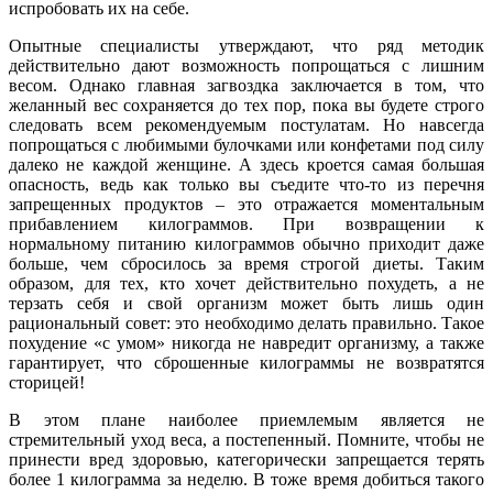
испробовать их на себе.
Опытные специалисты утверждают, что ряд методик
действительно дают возможность попрощаться с лишним
весом. Однако главная загвоздка заключается в том, что
желанный вес сохраняется до тех пор, пока вы будете строго
следовать всем рекомендуемым постулатам. Но навсегда
попрощаться с любимыми булочками или конфетами под силу
далеко не каждой женщине. А здесь кроется самая большая
опасность, ведь как только вы съедите что-то из перечня
запрещенных продуктов – это отражается моментальным
прибавлением килограммов. При возвращении к
нормальному питанию килограммов обычно приходит даже
больше, чем сбросилось за время строгой диеты. Таким
образом, для тех, кто хочет действительно похудеть, а не
терзать себя и свой организм может быть лишь один
рациональный совет: это необходимо делать правильно. Такое
похудение «с умом» никогда не навредит организму, а также
гарантирует, что сброшенные килограммы не возвратятся
сторицей!
В этом плане наиболее приемлемым является не
стремительный уход веса, а постепенный. Помните, чтобы не
принести вред здоровью, категорически запрещается терять
более 1 килограмма за неделю. В тоже время добиться такого