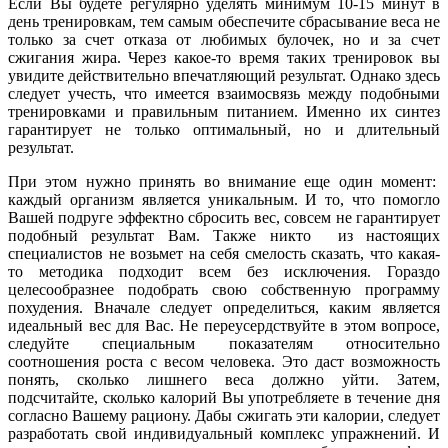
Если Вы будете регулярно уделять минимум 10-15 минут в
день тренировкам, тем самым обеспечите сбрасывание веса не
только за счет отказа от любимых булочек, но и за счет
сжигания жира. Через какое-то время таких тренировок вы
увидите действительно впечатляющий результат. Однако здесь
следует учесть, что имеется взаимосвязь между подобными
тренировками и правильным питанием. Именно их синтез
гарантирует не только оптимальный, но и длительный
результат.
При этом нужно принять во внимание еще один момент:
каждый организм является уникальным. И то, что помогло
Вашей подруге эффектно сбросить вес, совсем не гарантирует
подобный результат Вам. Также никто из настоящих
специалистов не возьмет на себя смелость сказать, что какая-
то методика подходит всем без исключения. Гораздо
целесообразнее подобрать свою собственную программу
похудения. Вначале следует определиться, каким является
идеальный вес для Вас. Не переусердствуйте в этом вопросе,
следуйте специальным показателям относительно
соотношения роста с весом человека. Это даст возможность
понять, сколько лишнего веса должно уйти. Затем,
подсчитайте, сколько калорий Вы употребляете в течение дня
согласно Вашему рациону. Дабы сжигать эти калории, следует
разработать свой индивидуальный комплекс упражнений. И