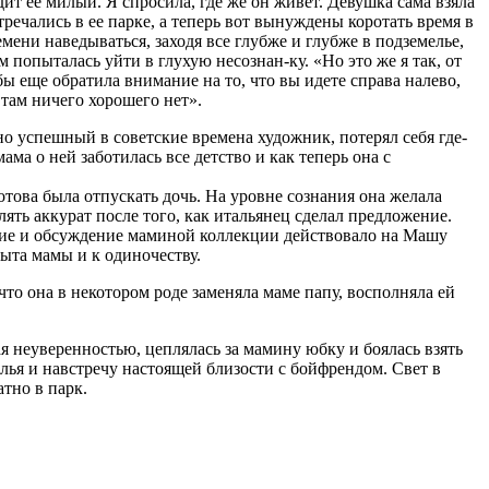
ит ее милый. Я спросила, где же он живет. Девушка сама взяла
тречались в ее парке, а теперь вот вынуждены коротать время в
емени наведываться, заходя все глубже и глубже в подземелье,
попыталась уйти в глухую несознан-ку. «Но это же я так, от
ы еще обратила внимание на то, что вы идете справа налево,
там ничего хорошего нет».
о успешный в советские времена художник, потерял себя где-
ма о ней заботилась все детство и как теперь она с
отова была отпускать дочь. На уровне сознания она желала
ять аккурат после того, как итальянец сделал предложение.
ание и обсуждение маминой коллекции действовало на Машу
пыта мамы и к одиночеству.
что она в некотором роде заменяла маме папу, восполняла ей
ая неуверенностью, цеплялась за мамину юбку и боялась взять
лья и навстречу настоящей близости с бойфрендом. Свет в
тно в парк.