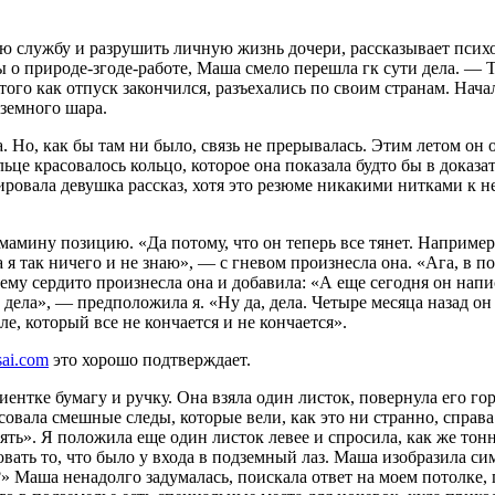
ю службу и разрушить личную жизнь дочери, рассказывает псих
 о природе-згоде-работе, Маша смело перешла гк сути дела. — Т
ого как отпуск закончился, разъехались по своим странам. Начал
 земного шара.
ца. Но, как бы там ни было, связь не прерывалась. Этим летом о
альце красовалось кольцо, которое она показала будто бы в доказ
мировала девушка рассказ, хотя это резюме никакими нитками к 
 мамину позицию. «Да потому, что он теперь все тянет. Наприме
а я так ничего и не знаю», — с гневом произнесла она. «Ага, в п
му сердито произнесла она и добавила: «А еще сегодня он напис
 дела», — предположила я. «Ну да, дела. Четыре месяца назад он
, который все не кончается и не кончается».
sai.com
это хорошо подтверждает.
иентке бумагу и ручку. Она взяла один листок, повернула его г
овала смешные следы, которые вели, как это ни странно, справа
ять». Я положила еще один листок левее и спросила, как же тонн
совать то, что было у входа в подземный лаз. Маша изобразила 
 Маша ненадолго задумалась, поискала ответ на моем потолке, п