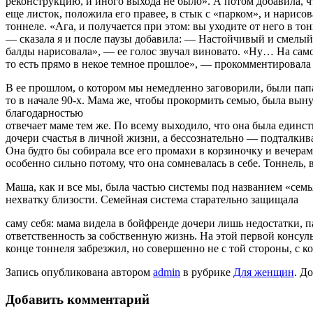
реконструкцию, и иного выхода не было». А потом добавила, чт
еще листок, положила его правее, в стык с «парком», и нарисов
тоннеле. «Ага, и получается при этом: вы уходите от него в то
— сказала я и после паузы добавила: — Настойчивый и смелый м
балды нарисовала», — ее голос звучал виновато. «Ну… На само
то есть прямо в некое темное прошлое», — прокомментировала 
В ее прошлом, о котором мы немедленно заговорили, были папа
то в начале 90-х. Мама же, чтобы прокормить семью, была вынуж
благодарностью
отвечает маме тем же. По всему выходило, что она была единс
дочери счастья в личной жизни, а бессознательно — подталкив
Она будто бы собирала все его промахи в корзиночку и вечер
особенно сильно потому, что она сомневалась в себе. Тоннель,
Маша, как и все мы, была частью системы под названием «семья
нехватку близости. Семейная система старательно защищала
саму себя: мама видела в бойфренде дочери лишь недостатки, п
ответственность за собственную жизнь. На этой первой консул
конце тоннеля забрезжил, но совершенно не с той стороны, с 
Запись опубликована автором
admin
в рубрике
Для женщин
. Д
Добавить комментарий