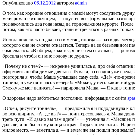
Опубликовано
06.12.2012
автором
admin
О том, как хорошие отношения с мамой могут сослужить дурну
меня роман с итальянцем, — опустев все формальные разговоры
познакомились два года назад на горнолыжном курорте. После т
потом, как это часто бывает, стали встречаться в разных точках
Иногда виделись по два раза в месяц, иногда — раз в два меся
которого она не смогла отказаться. Теперь на ее безымянном п
сомневалась. «В общем, кажется, я не с тем связалась, — резю
бросила и чтобы он мне голову не дурил».
«Почему не с тем?» — искренне удивилась я, про себя отметив
оформлять необходимые для загса бумаги, а сегодня уже среда, 
повторила я, чтобы Маша услышала саму себя. «Да!» -по-прежне
тишина, а уже пять часов вечера!» «Может, у него какие-нибудь
Смс-ку же мог написать! — парировала Маша. — Я как в тоннеле
О здоровье надо заботиться постоянно, информация с сайта
spa
«О’кей, рисуйте тоннель», — предложила я и пододвинула к кл
во всю ширину. «А где вы?» — поинтересовалась я. Маша дорис
треть пути. «И давно вы там идете?» — уточнила я. «Месяцев п
дальше, и не было ему конца и края. Тогда я предложила Haри
милое место, — заметила я, — и зачем же вы пошли под землю?»