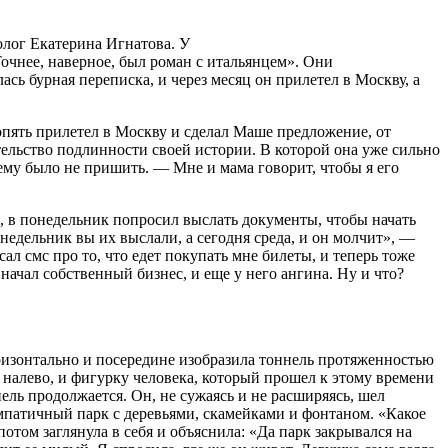
олог Екатерина Игнатова. У
очнее, наверное, был роман с итальянцем». Они
ась бурная переписка, и через месяц он прилетел в Москву, а
н опять прилетел в Москву и сделал Маше предложение, от
ательство подлинности своей истории. В которой она уже сильно
нему было не пришить. — Мне и мама говорит, чтобы я его
р, в понедельник попросил выслать документы, чтобы начать
онедельник вы их выслали, а сегодня среда, и он молчит», —
ал смс про то, что едет покупать мне билеты, и теперь тоже
 начал собственный бизнес, и еще у него ангина. Ну и что?
оризонтально и посередине изобразила тоннель протяженностью
 налево, и фигурку человека, который прошел к этому времени
ель продолжается. Он, не сужаясь и не расширяясь, шел
симпатичный парк с деревьями, скамейками и фонтаном. «Какое
отом заглянула в себя и объяснила: «Да парк закрывался на