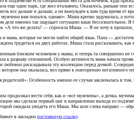
о в подземелье есть специальные места для ночевок, куда приход
ала еще один парк, где жил итальянец. Оказалось, раньше они вс
ннель все дальше и дальше, а он вынужден к вам туда время от вр
ужчина вам попался, однако». Маша крепко задумалась, а потом 
м деле именно так ощущает ситуацию ваше бессознательное. Я б
я. «А что же делать? — спросила Маша. — Я не хочу в прошлое, 
 и мама, которые не могли найти общий язык. Папа — достаточн
дена трудиться на двух работах. Маша стала рассказывать, как ма
твенным близким человеком у мамы, и теперь та совершенно не г
ала к разрыву отношений. Особую активность мама начала проявл
ами любовно раскладывала эту коллекцию перед дочкой. Созерц
 в котором она оказалась, вел прямо к повторению негативного о
 родителей». Особенность именно ее случая заключалась в том, 
апа продолжал вести себя, как и «все мужчины», а дочка, мучим
ьтации мы сделали первый шаг в направлении выхода из подземе
которой ожидала увидеть его Маша. Мы шли слева направо — обра
обавьте в закладки
постоянную ссылку
.