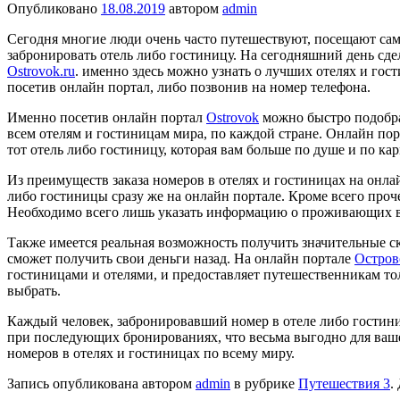
Опубликовано
18.08.2019
автором
admin
Сегодня многие люди очень часто путешествуют, посещают самы
забронировать отель либо гостиницу. На сегодняшний день сдел
Ostrovok.ru
. именно здесь можно узнать о лучших отелях и гост
посетив онлайн портал, либо позвонив на номер телефона.
Именно посетив онлайн портал
Ostrovok
можно быстро подобрат
всем отелям и гостиницам мира, по каждой стране. Онлайн по
тот отель либо гостиницу, которая вам больше по душе и по кар
Из преимуществ заказа номеров в отелях и гостиницах на онла
либо гостиницы сразу же на онлайн портале. Кроме всего проч
Необходимо всего лишь указать информацию о проживающих в 
Также имеется реальная возможность получить значительные ск
сможет получить свои деньги назад. На онлайн портале
Остров
гостиницами и отелями, и предоставляет путешественникам тол
выбрать.
Каждый человек, забронировавший номер в отеле либо гостини
при последующих бронированиях, что весьма выгодно для ваш
номеров в отелях и гостиницах по всему миру.
Запись опубликована автором
admin
в рубрике
Путешествия 3
.