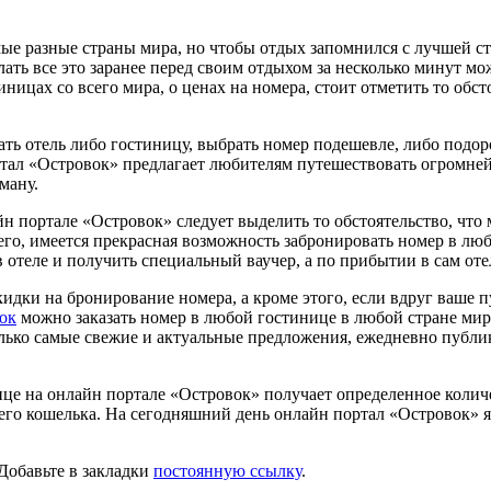
е разные страны мира, но чтобы отдых запомнился с лучшей сто
ать все это заранее перед своим отдыхом за несколько минут мо
иницах со всего мира, о ценах на номера, стоит отметить то об
ь отель либо гостиницу, выбрать номер подешевле, либо подор
ртал «Островок» предлагает любителям путешествовать огромне
ману.
йн портале «Островок» следует выделить то обстоятельство, что
его, имеется прекрасная возможность забронировать номер в люб
отеле и получить специальный ваучер, а по прибытии в сам от
идки на бронирование номера, а кроме этого, если вдруг ваше 
ок
можно заказать номер в любой гостинице в любой стране мир
ько самые свежие и актуальные предложения, ежедневно публику
це на онлайн портале «Островок» получает определенное количе
его кошелька. На сегодняшний день онлайн портал «Островок» 
 Добавьте в закладки
постоянную ссылку
.