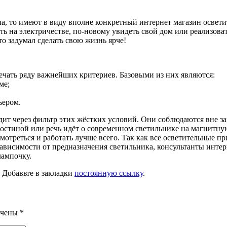
а, то имеют в виду вполне конкретный интернет магазин освети
ить на электричестве, по-новому увидеть свой дом или реализо
о задумал сделать свою жизнь ярче!
ечать ряду важнейших критериев. Базовыми из них являются:
ме;
ьером.
т через фильтр этих жёстких условий. Они соблюдаются вне за
 гостиной или речь идёт о современном светильнике на магнитн
смотреться и работать лучше всего. Так как все осветительные п
 зависимости от предназначения светильника, консультанты инте
лампочку.
. Добавьте в закладки
постоянную ссылку
.
ечены
*