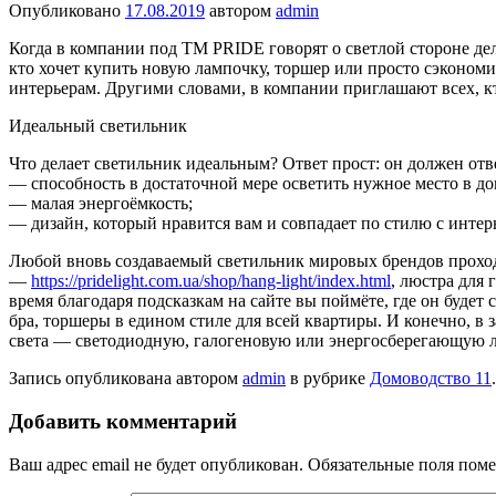
Опубликовано
17.08.2019
автором
admin
Когда в компании под ТМ PRIDE говорят о светлой стороне дел
кто хочет купить новую лампочку, торшер или просто сэконом
интерьерам. Другими словами, в компании приглашают всех, кт
Идеальный светильник
Что делает светильник идеальным? Ответ прост: он должен отв
— способность в достаточной мере осветить нужное место в до
— малая энергоёмкость;
— дизайн, который нравится вам и совпадает по стилю с интер
Любой вновь создаваемый светильник мировых брендов проходи
—
https://pridelight.com.ua/shop/hang-light/index.html
, люстра для
время благодаря подсказкам на сайте вы поймёте, где он будет 
бра, торшеры в едином стиле для всей квартиры. И конечно, в
света — светодиодную, галогеновую или энергосберегающую 
Запись опубликована автором
admin
в рубрике
Домоводство 11
Добавить комментарий
Ваш адрес email не будет опубликован.
Обязательные поля пом