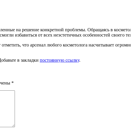
вленные на решение конкретной проблемы. Обращаясь в космето
могли избавиться от всех неэстетичных особенностей своего тел
 отметить, что арсенал любого косметолога насчитывает огромно
Добавьте в закладки
постоянную ссылку
.
ечены
*