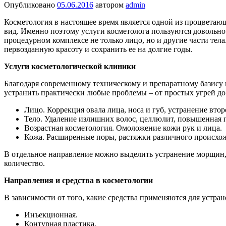
Опубликовано
05.06.2016
автором
admin
Косметология в настоящее время является одной из процвета
вид. Именно поэтому услуги косметолога пользуются довольн
процедурном комплексе не только лицо, но и другие части тел
первозданную красоту и сохранить ее на долгие годы.
Услуги косметологической клиники
Благодаря современному техническому и препаратному базису
устранить практически любые проблемы – от простых угрей д
Лицо. Коррекция овала лица, носа и губ, устранение втор
Тело. Удаление излишних волос, целлюлит, повышенная по
Возрастная косметология. Омоложение кожи рук и лица.
Кожа. Расширенные поры, растяжки различного происхож
В отдельное направление можно выделить устранение морщин, 
количество.
Направления и средства в косметологии
В зависимости от того, какие средства применяются для устр
Инъекционная.
Контурная пластика.