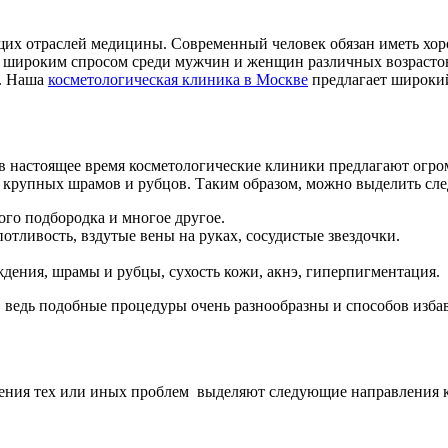
ющих отраслей медицины. Современный человек обязан иметь хо
о широким спросом среди мужчин и женщин различных возрастов
а. Наша
косметологическая клиника в Москве
предлагает широкий
 в настоящее время косметологические клиники предлагают огр
о крупных шрамов и рубцов. Таким образом, можно выделить сл
ого подбородка и многое другое.
тливость, вздутые вены на руках, сосудистые звездочки.
дения, шрамы и рубцы, сухость кожи, акнэ, гиперпигментация.
ведь подобные процедуры очень разнообразны и способов избав
анения тех или иных проблем выделяют следующие направления 