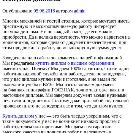
Опубликовано
05.06.2016
автором
admin
Многих москвичей и гостей столицы, которые мечтают иметь
престижную и высокооплачиваемую работу интересует
покупка диплома. Но не каждый знает, где его можно
приобрести. Да и велика вероятность, что можно нарваться на
мошенников, которые сделают документ некачественно, при
этом предложив за работу довольно крупную сумму денег.
Заходите на наш сайт и знакомьтесь с нашей информацией.
Мы предлагаем
купить диплом о высшем образовании
именно у нас. Почему? Мы даем 100% гарантию, что ни один
работник кадровой службы или работодатель не заподозрит,
что у вас диплом куплен или изготовлен, а не выдан по
окончании учебы в ВУЗе. Мы изготавливаем документ
на бланках типографии ГОСЗНАК, точно таких же, как и в
настоящем дипломе. Мы заверяем документ всеми нужными
печатями и подписями. Поэтому даже при любой тщательной
проверке никто не заподозри вас в том, что диплом куплен.
Купить диплом
у нас — это быть твердо уверенным, что с
таким документом у вас не возникнет никаких проблем с
работодателем или юристами. Мы даем вам гарантии
высокого качества выполнения работ и надежность в