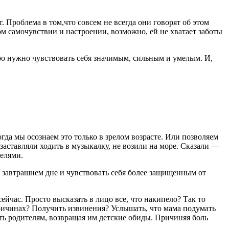
. Проблема в том,что совсем не всегда они гово­рят об этом
м са­мочувствии и настроении, возможно, ей не хватает заботы
стро нужно чувствовать себя значимым, сильным и умелым. И,
гда мы осознаем это только в зрелом воз­расте. Или позволяем
, заставляли ходить в музыкалку, не возили на море. Сказали —
телями.
завтрашнем дне и чувствовать себя более защищенным от
сейчас. Просто высказать в лицо все, что накипе­ло? Так то
причи­нах? Получить извинения? Услышать, что мама подумать
ить родителям, возвращая им детские обиды. Причиняя боль