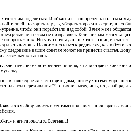
 хочется им поделиться. И объяснить всю пре­лесть оплаты комм
ной талией, посадить за руль, убе­дить закрасить седину и вообщ
нутренне, чтобы они по­работали над собой. Зачем мама общается
 с днем рождения потом не поздравляет. Конечно, мы хотим защит
 говорить «нет». Но мама почему-то не хочет границ и счастья, а
лагать помощь. Но вот относиться к роди­телям, как к бестолко
му следование вашим советам может не принести счастья. Допус
релестям дачной жизни.
уска­ет пенсию на лотерейные билеты, а папа отдает свою многод
ммуналку.
апа в го­лолед не желает сидеть дома, потому что ему море по ко
ент на свои переживания:™ отлич­но выглядишь, но давай ради м
Появляют­ся обидчивость и сентиментальность, пропадает самои
ейских.
ебята» и агитировала за Бергмана!
ите­ли стареют. Кажется, что раздражен­ным «Да выкинь ты эти п