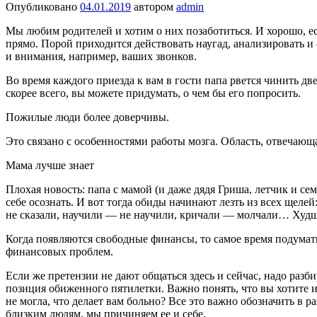
Опубликовано
04.01.2019
автором
admin
Мы любим родителей и хотим о них позаботиться. И хорошо, если
прямо. Порой приходится действовать наугад, анализировать и 
и внимания, на­пример, ваших звонков.
Во время каждого приезда к вам в гости папа рвется чинить дв
скорее все­го, вы можете придумать, о чем бы его попросить.
Пожилые люди более доверчивы.
Это связано с особенностями работы мозга. Область, отвечающа
Мама лучше знает
Плохая новость: папа с мамой (и даже дядя Гриша, летчик и сем
себе осознать. И вот тогда обиды начинают лезть из всех щелей:
не сказали, научили — не научили, кри­чали — молчали… Худше
Когда появляются свободные финансы, то самое время подума
финансовых проблем.
Если же претензии не дают общать­ся здесь и сейчас, надо разби
позиция обиженного пяти­летки. Важно понять, что вы хотите и
не могла, что де­лает вам больно? Все это важно обо­значить 
близ­ким людям, мы причиняем ее и себе.