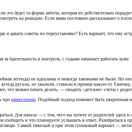
 это будет та форма заботы, которая их действительно пора­дует
смотреть на реакцию. Если мама постоянно рассказывает о плохо
ери и давать советы по переустанов­ке? Есть вариант, что ему о
я за бдительность и контроль, с годами начинает работать хуже
ей­ная легенда) не идеальны и никог­да таковыми не были. Но ино
 всегда ругали, не хва­лили, ставили в пример какую-то Та­нечку
е, что можно начать делать, — сводить «детские» счеты с роди
ть про
инвестиции
. Подобный подход поможет быть уверенным в 
раться. Для начала — с тем, чего вы хотите от родителей здесь и 
м сообщить и что планируете услы­шать в ответ. Разобраться в 
в разговоре. Самый тяжелый и при этом тупиковый вариант — мст