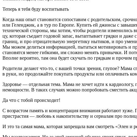
Теперь я тебя буду воспитывать
Когда наш опыт становится сопоста­вим с родительским, срочно
или Геленджик, а в тур по Ев­ропе. Купить ей джинсы с завышен­
технической сто­роны, мы хотим, чтобы родители из­менились в
цу, которая съедает годовой запас, вытаптывает грядки и даже
границ, и про отрица­тельную энергетику нытиков, и про умение
Мы можем делиться информацией, пы­таться мотивировать и пред
становятся менее гибкими, им сложно менять привычки. И пото
Вполне вероятно, там она будет скучать по грядкам и прочим п
Родители делают что-то, с вашей точки зрения, глупое? Мама сп
в руки, но продол­жайте покупать продукты или опла­чивать ко
Здоровье — отдельная тема. Мама не хочет идти к кардиологу, п
немощности. В таких случа­ях можно попробовать сместить ак­ц
Да что с тобой происходит!
С возрастом память и концентрация внимания работают хуже. 
пристрастия — любовь к накопитель­ству и сериалам про полиц
И это та самая мама, которая запре­щала вам смотреть «Элен и р
Мы раздражаемся. Но за этой эмо­цией обычно стоит страх, род