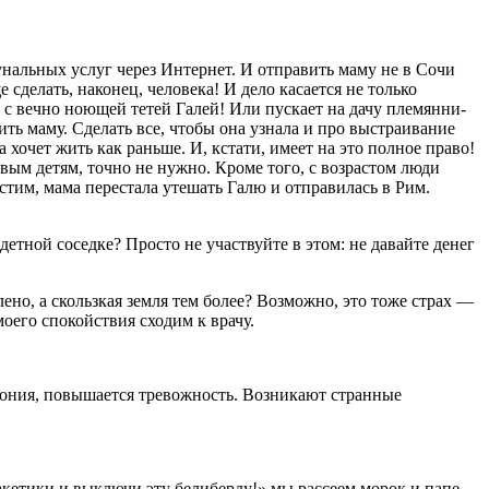
унальных услуг через Интернет. И отправить маму не в Сочи
е сделать, наконец, человека! И дело касается не только
 с вечно ноющей тетей Га­лей! Или пускает на дачу племянни­
ить маму. Сделать все, чтобы она узнала и про выстраивание
 хочет жить как раньше. И, кста­ти, имеет на это полное право!
вым детям, точ­но не нужно. Кроме того, с возрастом люди
тим, мама перестала утешать Галю и отправи­лась в Рим.
етной со­седке? Просто не участвуйте в этом: не давайте денег
лено, а скользкая земля тем более? Возможно, это тоже страх —
оего спокойствия сходим к врачу.
рония, повышает­ся тревожность. Возникают странные
акетики и выключи эту белиберду!» мы рассе­ем морок и папе