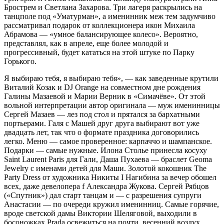
Брострем и Светлана Захарова. Три лагеря раскрылись на
танцполе под «Уматурман», а именинник меж тем задумчиво
рассматривал пода­рок от коллекционера икон Михаила
Абрамова — «ум­ное балансирующее колесо». Вероятно,
представлял, как в апреле, еще более молодой и
прогрессивный, будет кататься на этой штуке по Парку
Горького.
Я выбираю тебя, я выбираю тебя», — как заведенные крутили
Виталий Козак и DJ Orange на совместном дне рождения
Галины Мазаевой и Марии Верник в «Симачёве». От этой
вольной интерпре­тации автор оригинала — муж именинницы
Сергей Мазаев — лез под стол и прятался за бархатными
портьерами. Галя с Машей друг друга выбирают вот уже
двадцать лет, так что о формате праздника договорились
легко. Меню — самое проверенное: карпаччо и шампанское.
Подарки — самые нуж­ные. Илона Столье принесла косуху
Saint Laurent Paris для Гали, Даша Пухаева — браслет Geoma
Jewelry с именами детей для Маши. Золотой кокошник The
Party Dress от художника Никиты I Нагибина за вечер обошел
всех, даже девелопера f Александра Жукова. Сергей Рябцов
(«Спутник») дал старт танцам и — с разрешения супруги
Анастасии — по очереди кружил именинниц. Самые горячие,
вроде светской дамы Виктории Шеляговой, выходили в
босоножках Prada освежиться на почти весенний воздух