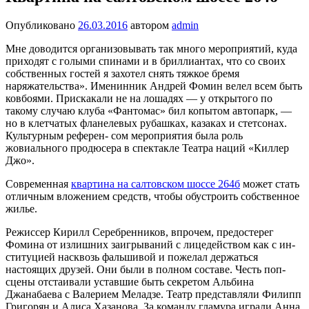
Опубликовано
26.03.2016
автором
admin
Мне доводится организовывать так много мероприятий, куда
приходят с голыми спинами и в бриллиантах, что со своих
собственных гостей я захотел снять тяж­кое бремя
наряжательства». Именинник Андрей Фомин велел всем быть
ковбоями. Прискакали не на лоша­дях — у открытого по
такому случаю клуба «Фантомас» бил копытом автопарк, —
но в клетчатых фланелевых рубашках, казаках и стетсонах.
Культурным референ- сом мероприятия была роль
жовиального продюсера в спектакле Театра наций «Киллер
Джо».
Современная
квартина на салтовском шоссе 264б
может стать
отличным вложением средств, чтобы обустроить собственное
жилье.
Режиссер Кирилл Серебренников, впрочем, предостерег
Фомина от излишних заигрываний с лицедейством как с ин­
ституцией насквозь фальшивой и пожелал держаться
настоящих друзей. Они были в полном составе. Честь поп-
сцены отстаивали уставшие быть секретом Альби­на
Джанабаева с Валерием Меладзе. Театр представ­ляли Филипп
Григорян и Алиса Хазанова. За команду гламура играли Анна