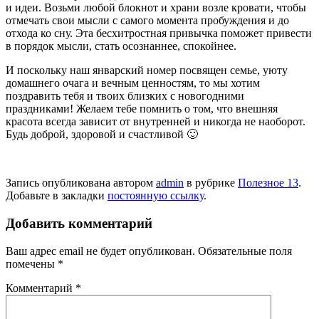
и идеи. Возьми любой блокнот и храни воз­ле кровати, чтобы
отмечать свои мысли с самого момента пробуждения и до
отхода ко сну. Эта бес­хитростная привычка поможет привести
в порядок мысли, стать осознаннее, спокойнее.
И поскольку наш январский номер посвящен семье, уюту
домашнего очага и вечным ценно­стям, то мы хотим
поздравить тебя и твоих близких с новогодними
праздниками! Желаем тебе пом­нить о том, что внешняя
красота всегда зависит от внутренней и никогда не наоборот.
Будь доброй, здоровой и счастливой 🙂
Запись опубликована автором
admin
в рубрике
Полезное 13
.
Добавьте в закладки
постоянную ссылку
.
Добавить комментарий
Ваш адрес email не будет опубликован.
Обязательные поля
помечены
*
Комментарий
*