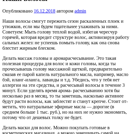
Опубликовано
16.12.2018
автором
admin
Наши волосы смогут пережить сезон раскаленных плоек и
утюжков, если мы будем тщательнее ухажи­вать за ними.
Советуем: Мыть голову теплой водой, избегая чересчур
горячей, которая вредит структуре волос, активи­зируя работу
сальных желез: не успеешь помыть голову, как она снова
блестит жирным блеском.
Делать массаж головы и аромарасчесывание. Это такая
полезная процедура для волос и кожи головы, когда ты
прочесываешь голову массаж­ной щеткой, предварительно
смазав ее парой капель натурального масла, например, масло
бэй, иланг-иланга, лаванды и т.д. Убедись, что у тебя нет
аллергии на эти средства, и расчесывай волосы в течение 3
минут. Если уделять время арома- расчесыванию хотя бы
несколько раз в месяц, то ты заметишь, насколько активнее
будут расти волосы, как заблестят и станут крепче. Стоит от­
метить, что натуральные эфирные масла — дорогие (в
среднем больше 1 тыс. руб.), но на них не нужно экономить,
потому что от дешевых толку не будет.
Делать маски для волос. Можно покупать готовые в
косметических магазинах, а можно замешивать самой на