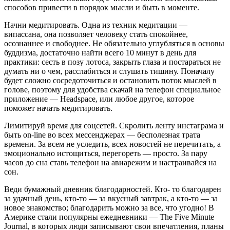
способов привести в порядок мысли и быть в мо­менте.
Начни медитировать. Одна из техник медита­ции —
випассана, она позволяет человеку стать спо­койнее,
осознаннее и свободнее. Не обязательно углубляться в основы
буддизма, достаточно найти всего 10 минут в день для
практики: сесть в позу лотоса, закрыть глаза и постараться не
думать ни о чем, расслабиться и слушать тишину. Поначалу
будет сложно сосредоточиться и остановить поток мыслей в
голове, поэтому для удобства скачай на телефон специальное
приложение — Headspace, или любое другое, которое
поможет начать меди­тировать.
Лимитируй время для соцсетей. Скролить ленту инстаграма и
быть on-line во всех мессенджерах — бесполезная трата
времени. За всем не уследить, всех новостей не перечитать, а
эмоционально истощиться, перегореть — просто. За пару
часов до сна ставь телефон на авиарежим и настраивайся на
сон.
Веди бумажный дневник благодарностей. Кто- то благодарен
за удачный день, кто-то — за вкусный завтрак, а кто-то — за
новое знакомство; благо­дарить можно за все, что угодно! В
Америке стали популярны ежедневники — The Five Minute
Journal, в которых люди записывают свои впечатления, планы