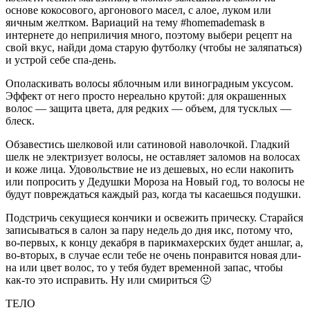
основе кокосового, аргонового масел, с алое, луком или
яичным желтком. Вариаций на тему #homemademask в
интернете до непри­личия много, поэтому выбери рецепт на
свой вкус, найди дома старую футболку (чтобы не заляпаться)
и устрой себе спа-день.
Ополаскивать волосы яблочным или виноградным уксусом.
Эффект от него просто нереально крутой: для окрашенных
волос — защита цвета, для редких — объем, для тусклых —
блеск.
Обзавестись шелковой или сатиновой наволоч­кой. Гладкий
шелк не электризует волосы, не остав­ляет заломов на волосах
и коже лица. Удовольствие не из дешевых, но если накопить
или попросить у Дедушки Мороза на Новый год, то волосы не
бу­дут повреждаться каждый раз, когда ты касаешься подушки.
Подстричь секущиеся кончики и освежить приче­ску. Старайся
записываться в салон за пару недель до дня икс, потому что,
во-первых, к концу декабря в парикмахерских будет аншлаг, а,
во-вторых, в случае если тебе не очень понравится новая дли­
на или цвет волос, то у тебя будет временной запас, чтобы
как-то это исправить. Ну или смириться 🙂
ТЕЛО