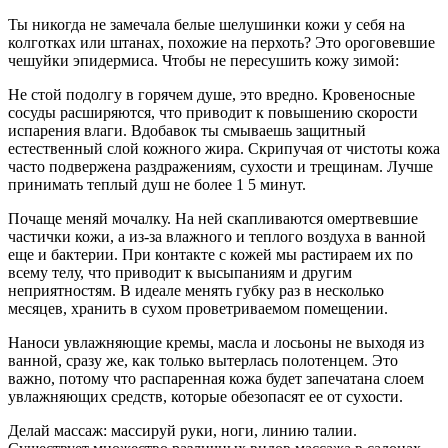
Ты никогда не замечала белые шелушинки кожи у себя на
колготках или штанах, похожие на пер­хоть? Это ороговевшие
чешуйки эпидермиса. Чтобы не пересушить кожу зимой:
Не стой подолгу в горячем душе, это вредно. Кровеносные
сосуды расширяются, что приводит к повышению скорости
испарения влаги. Вдобавок ты смываешь защитный
естественный слой кожного жира. Скрипучая от чистоты кожа
часто подвер­жена раздражениям, сухости и трещинам. Лучше
принимать теплый душ не более 1 5 минут.
Почаще меняй мочалку. На ней скапливаются омертвевшие
частички кожи, а из-за влажного и те­плого воздуха в ванной
еще и бактерии. При кон­такте с кожей мы растираем их по
всему телу, что приводит к высыпаниям и другим
неприятностям. В идеале менять губку раз в несколько
месяцев, хранить в сухом проветриваемом помещении.
Наноси увлажняющие кремы, масла и лосьоны не выходя из
ванной, сразу же, как только вытер­лась полотенцем. Это
важно, потому что распарен­ная кожа будет запечатана слоем
увлажняющих средств, которые обезопасят ее от сухости.
Делай массаж: массируй руки, ноги, линию талии.