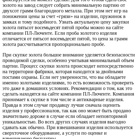
золото на завод следует собрать минимальную партию от
двухсот грамм благородного металла. При этом нет игр на
понижении цены за счет «грязи» на изделии, пружинок в
замках и тому подобного. Узнать актуальную цену закупки
золота пятьсот восемьдесят пятой пробы можно на сайте
компании ПЛ-Люченте. Если проба золотого изделия
отличается от пятьсот восемьдесят пятой, то цена за грамм
золота рассчитывается пропорционально пробе.
При скупке золота большое внимание уделяется безопасности
проводимой сделки, особенно учитывая минимальный объем
партии. Процесс скупки золота происходит непосредственно
на территории фабрики, которая находится за двойными
постами охраны. Если нет уверенности, что вы обладаете
именно золотыми изделиями, то есть возможность проверить
это даже в домашних условиях. Рекомендации о том, как это
сделать находятся на сайте компании ПЛ-Люченте. Компания
принимает к скупке в том числе и антикварные изделия.
Правда в этом случае продавцу лучше сначала оценить
изделия у профессионалов, так как оно может быть продано
значительно дороже в случае если обладает неповторимой
уникальностью. Во всех других случаях изделия выгодно
сдавать как обычно. При взвешивании изделия используется
сверхточное оборудование, а услуги по оценке и
взвешиванию бесплатны.