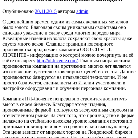
Опубликовано
20.11.2015
автором
admin
С древнейших времен одним из самых желанных металлов
было золото. Благодаря своим уникальным свойствам оно
снискало уважение и славу среди многих народов мира.
Ювелирные изделия из золота сохраняют свою красоты даже
спустя много веков. Славные традиции ювелирного
производства продолжает компания ООО СП «ПЛ-
ЛЮЧЕНТЕ» информацию о которой можно почерпнуть на её
сайте по адресу
http://pl-lucente.com/
. Главным направлением
производства компании на протяжении многих лет является
изготовление пустотелых ювелирных цепей из золота. Данное
производство базируется на итальянской технологии. И не
просто базируется, специалисты из Италии участвовали в
настройке оборудования и обучении персонала компании.
Компания ПЛ-Люченте непрерывно стремится достигнуть
высот в своем бизнесе. Благодаря этому изделия,
производимые фирмой, пользуются заслуженным спросом на
отечественном рынке. За счет того, что производство в фирме
налажено на стабильно высоком уровне компания постоянно
принимает ювилирный лом за сравнительно высокую цену.
Эта цена зависит от мировых торгов на Лондонской бирже и
фиксируется на момент сделки. Для того чтобы сдать свое