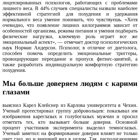
лицензированных психологов, работающих с проблемами
лишнего веса. В 44% случаев специалисты назвали наиболее
эффективной стратегией для похудения и удержания
нормального веса умение понимать, что чувствуешь. «Хотя
очевидно, что появление лишних килограммов зависит от
особенностей организма, режима питания и умения подбирать
физические нагрузки, ключевую роль играет все же
эмоциональный аспект», — отмечает доктор психологических
наук Норман Андерсон. Психолог, в отличие от диетолога,
способен помочь определить эмоциональные триггеры,
провоцирующие переедание и пропуск фитнес-занятий, а
также разработать индивидуальную комфортную стратегию
похудения.
Мы больше доверяем людям с карими
глазами
выяснил Карел Клейснер из Карлова университета в Чехии.
Ученый протестировал группу добровольцев: показывал им
изображения кареглазых и голубоглазых мужчин и просил
отметить тех, кто вызывает больше доверия. Основной
процент участников эксперимента выделил темноглазых.
Ученый заметил: на формирование доверия влияет не только
цвет глаз, но и внешний вид в целом. Так, располагающими