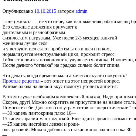
Опубликовано
10.10.2015
автором
admin
Танец живота — не что иное, как напряженная работа мышц б
Его сложные движения приучают к
длительным и разнообразным
физическим нагрузкам. Уже после 2-3 месяцев занятий
женщины лучше себя
ч у вствуют, исч езают пробл ем ы с ки шеч н и ком,
нормализуется менструальный цикл, проходит стресс.
Гибче становится позвоночник, улучшается осанка. И конечно,
После дачного “отдыха” на грядках сильно болит спина.
Что делать, когда времени мало а хочется вкусно покушать?
Простые рецепты
– вот ответ на этот непростой вопрос.
Разные блюда на любой вкус помогут утолить аппетит.
В этом случае необходим комплексный подход, Надо принимать
Скорее, друг! Можно сократить ее присутствие на нашем столе,
Помогите себе. Для этого по утрам готовьте энергетические “
—30 капель пантокрина плюс 10—
15 капель аралии маньчжурской. Еще один вариант: возьмите п
—25 капель настойки левзеи и роди-
олы розовой. Можно добавить в стакан виноградного сока 30
—