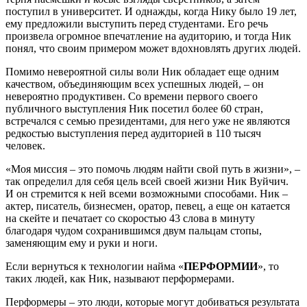
поступил в университет. И однажды, когда Нику было 19 лет,
ему предложили выступить перед студентами. Его речь
произвела огромное впечатление на аудиторию, и тогда Ник
понял, что своим примером может вдохновлять других людей.
Помимо невероятной силы воли Ник обладает еще одним
качеством, объединяющим всех успешных людей, – он
невероятно продуктивен. Со времени первого своего
публичного выступления Ник посетил более 60 стран,
встречался с семью президентами, для него уже не являются
редкостью выступления перед аудиторией в 110 тысяч
человек.
«Моя миссия – это помочь людям найти свой путь в жизни», –
так определил для себя цель всей своей жизни Ник Вуйчич.
И он стремится к ней всеми возможными способами. Ник –
актер, писатель, бизнесмен, оратор, певец, а еще он катается
на скейте и печатает со скоростью 43 слова в минуту
благодаря чудом сохранившимся двум пальцам стопы,
заменяющим ему и руки и ноги.
Если вернуться к технологии найма «
ПЕРФОРМИИ
», то
таких людей, как Ник, называют перформерами.
Перформеры – это люди, которые могут добиваться результата