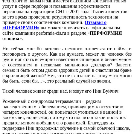
технологию найма и занимается оказанием консалтинговых
услуг в сфере подбора и повышения эффективности
персонала на территории СНГ с 2001 года. Тысячи клиентов
за это время проверили результативность технологии на
примере своих собственных компаний.
Отзывы о
«ПЕРФОРМИИ»
вы можете прочитать на официальном
сайте компании performia-cis.ru в разделе «
ПЕРФОРМИЯ
отзывы
».
Но сейчас мне бы хотелось немного отвлечься от найма и
поговорить о другом. Как вы думаете, может ли человек без
рук и ног стать всемирно известным спикером и бизнесменом
с состоянием в несколько миллионов долларов? Завести
семью и быть отцом двоих здоровых детей в счастливом браке
с красавицей женой? Нет, это не фантазии на тему «что могло
бы быть, если бы…», это реальный случай из жизни.
Такой человек живет среди нас, и зовут его Ник Вуйчич.
Рожденный с синдромом тетраамелии – редким
наследственным заболеванием, приводящим к отсутствию
четырех конечностей, он попытался утопиться в ванной в
восемь лет, но не смог, потому что посчитал такой поступок
предательством любящих его родителей. Благодаря их
поддержке Ник продолжил обучение в самой обычной школе,
терпя насмешки и косые взгляды сверстников, а затем