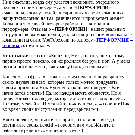
Ник счастлив, когда ему удается вдохновить очередного
человека своим примером, а мы в «
ПЕРФОРМИИ
»
счастливы, когда у людей, внедривших в своих компаниях
нашу технологию найма, развивается и процветает бизнес.
Большинство людей, которые работают в компании, –
перформеры. Отзывы о «
ПЕРФОРМИИ
» наших реальных
сотрудников вы можете увидеть на официальном видеоканале
компании на сайте YouTube.com по запросу «
ПЕРФОРМИЯ –
отзывы
сотрудников».
Кто-то может сказать: «Конечно, Ник достиг успеха, этому
парню просто повезло, он же родился без рук и ног! А у меня
руки и ноги на месте, как я могу быть успешным?»
Конечно, эта фраза выглядит самым нелепым оправданием
своих неудач из всех, которые только можно придумать.
Своим примером Ник Вуйчич вдохновляет людей. «Всё
начинается с мечты! Да, не каждая мечта сбывается. Но я
видел множество людей, которые достигали своих целей…
Поэтому мечтайте. И мечтайте по-крупному», – говорит Ник
во время своих выступлений перед зрителями.
Вдохновляйте, мечтайте и творите, а главное – всегда
достигайте своих целей! – говорим вам мы. Живите и
работайте ради высокой цели и мечты!