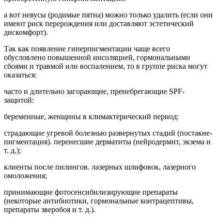
а вот невусы (родимые пятна) можно только уда­лить (если они
имеют риск перерождения или до­ставляют эстетический
дискомфорт).
Так как появление гиперпигментации чаще все­го
обусловлено повышенной инсоляцией, гормо­нальными
сбоями и травмой или воспалением, то в группе риска могут
оказаться:
часто и длительно загорающие, пренебрегаю­щие SPF-
защитой:
беременные, женщины в климактерический пе­риод:
страдающие угревой болезнью развернутых стадий (постакне-
пигментация). перенесшие дерматиты (нейродермит, экзема и
т. д.);
клиенты после пилингов. лазерных шлифовок, лазерного
омоложения;
принимающие фотосенсибилизирующие пре­параты
(некоторые антибиотики, гормональные контрацептивы,
препараты зверобоя и т. д.).