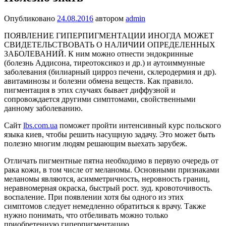
Опубликовано
24.08.2016
автором
admin
ПОЯВЛЕНИЕ ГИПЕРПИГМЕНТАЦИИ ИНОГДА МОЖЕТ
СВИДЕТЕЛЬСТВОВАТЬ О НАЛИЧИИ ОПРЕДЕЛЕННЫХ
ЗАБОЛЕВАНИЙ. К ним мож­но отнести эндокринные
(болезнь Аддисона, ти­реотоксикоз и др.) и аутоиммунные
заболевания (билиарный цирроз печени, склеродермия и др).
авитаминозы и болезни обмена веществ. Как пра­вило.
пигментация в этих случаях бывает диффуз­ной и
сопровождается другими симптомами, свой­ственными
данному заболеванию.
Сайт
lbs.com.ua
поможет пройти интенсивный курс польского
языка киев, чтобы решить насущную задачу. Это может быть
полезно многим людям решающим выехать зарубеж.
Отличать пигментные пятна необходимо в пер­вую очередь от
рака кожи, в том числе от мелано­мы. Основными признаками
меланомы являются, асимметричность, неровность границ,
неравно­мерная окраска, быстрый рост. зуд. кровоточи­вость.
воспаление. При появлении хотя бы одного из этих
симптомов следует немедленно обратить­ся к врачу. Также
нужно понимать, что отбеливать можно только
приобретенную гиперпигментацию.