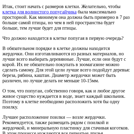
Итак, стоит начать с размеров клетки. Желательно, чтобы
клетка для волнистого попугайчика
была максимально
просторной. Как минимум она должна быть примерно в 7 раз
больше самой птицы, но чем в ней пространства будет
больше, тем лучше будет для птицы.
Что должно находится в клетке попугая в первую очередь?
В обязательном порядке в клетке должны находится
жердочки. Они изготавливаются из разных материалов, но
лучше всего выбирать деревянные. Лучше, если они будут с
корой. Их не обязательно покупать в зоомагазине можно
сделать самому. Для этой цели лучше всего подойдут деревья:
береза, рябина, каштан. Диаметр жердочки может быть
различен, но лучше делать не меньше 10-15мм.
О том, что попугаи, собственно говоря, как и любое другое
живое существо нуждается в воде, знает каждый школьник.
Поэтому в клетке необходимо расположить хотя бы одну
поилку.
Лучшее расположение поилки — возле жердочки.
Рекомендуется, также размещать рядом с поилкой и
жердочкой, и минеральную пластинку для стачивая коготков.
В этом процессе нуждаются все пернатые друзья.