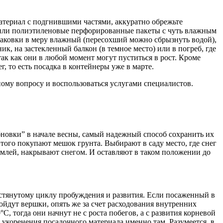
материал с подгнившими частями, аккуратно обрежьте
 или полиэтиленовые перфорированные пакеты с чуть влажным
упаковки в меру влажный (пересохший можно сбрызнуть водой),
ик, на застекленный балкон (в темное место) или в погреб, где
так как они в любой момент могут пуститься в рост. Кроме
г, то есть посадка в контейнеры уже в марте.
му вопросу и воспользоваться услугами специалистов.
бновки” в начале весны, самый надежный способ сохранить их
этого покупают мешок грунта. Выбирают в саду место, где снег
млей, накрывают снегом. И остав­ляют в таком положении до
растянутому циклу пробуждения и развития. Если посаженный в
пойдут вершки, опять же за счет расходования внутренних
, тогда они начнут не с роста побе­гов, а с развития корневой
 укоренения посадочного материала именно там. Разумеется, в