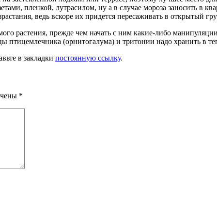
тами, пленкой, лутрасилом, ну а в случае мороза заносить в ква
зрастания, ведь вскоре их придется пересаживать в открытый гру
 растения, прежде чем начать с ним какие-либо ма­нипуляции
ы птицемлечника (орнитогалума) и тритонии надо хранить в те
авьте в закладки
постоянную ссылку
.
ечены
*