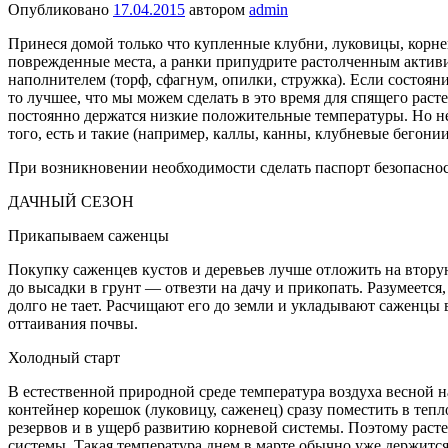
Опубликовано
17.04.2015
автором
admin
Принеся домой только что купленные клубни, луковицы, корне
поврежденные места, а ранки припудрите растолченным актив
наполнителем (торф, сфагнум, опилки, стружка). Если состоян
то лучшее, что мы можем сделать в это время для спящего раст
по­стоянно держатся низкие положительные тем­пературы. Но не
того, есть и такие (например, каллы, канны, клубневые бегонии
При возникновении необходимости сделать паспорт безопасно
ДАЧНЫЙ СЕЗОН
Прикапываем саженцы
Покупку саженцев кустов и деревьев лучше отложить на вторую
до высадки в грунт — отвезти на дачу и прикопать. Разумеется
долго не тает. Расчищают его до земли и укладывают саженцы 
оттаивания почвы.
Холодный старт
В естественной природной среде температура воздуха весной н
контейнер коре­шок (луковицу, саженец) сразу поместить в теп
резервов и в ущерб развитию корневой системы. Поэтому растени
системы. Такая температура днем в марте обычно уже держится