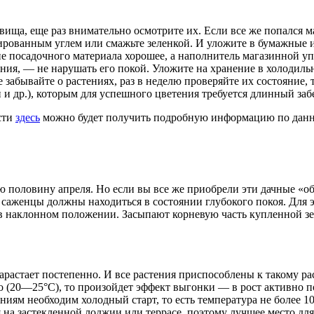
вища, еще раз внимательно осмотрите их. Если все же попался 
ированным углем или смажьте зеленкой. И уложите в бумажные
ие посадочного материала хорошее, а наполнитель магазин­ной 
ения, — не нарушать его покой. Уложите на хранение в холодильн
 забывайте о растениях, раз в неделю проверяйте их состояние, 
 и др.), которым для успешного цветения требуется длинный забе
сти
здесь
можно будет получить подробную информацию по данно
 по­ловину апреля. Но если вы все же приобрели эти дачные «о
, саженцы должны находиться в состоянии глубокого покоя. Для 
в наклонном положении. Засы­пают корневую часть купленной зе
арас­тает постепенно. И все растения приспособлены к такому 
ло (20—25°С), то про­изойдет эффект выгонки — в рост активно 
ям необходим холодный старт, то есть температура не более 10°С
 на застекленной лоджии или террасе, поэтому лучшее место для