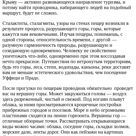
Крыму — активно развивающееся направление туризма, и
потому найти проводника, набирающего людей на подобный
маршрут, будет не сложно.
Сталактиты, сталагмиты, узоры на стенах пещер возникли в
результате процесса, разрушающего горы, горы, которые
кажутся нам вековечными. Изучая пещеры, понимаешь, с
одной стороны, относительность времени, с другой —
разумную гармоничность природы, разрушающую и
созидающую одновременно. Человеку не свойственно
уничтожать что-либо, одновременно при этом воссоздавая
нечто прекрасное. Путешествия по нетронутым территориям,
будь это горы, леса, степи, водопады, каньоны, реки доставят
вам не меньше эстетического удовольствия, чем посещение
Уффици и Прадо.
После прогулки по пещерам проводник обязательно проведет
вас на вершину горы. Может закружиться голова — воздух
здесь разреженный, чистый и свежий. Под ногами плывут
облака, за ними просматриваются крошечные постройки
прибрежных городов и поселков. Море и небо огромными
пластинами сходятся на линии горизонта. Вершины гор —
отличные обзорные точки. Рассматривать открывающиеся
виды можно часами: облака, соседние горы, складки холмов,
морские дали, ленты дорог. Они как пейзажи на картинах