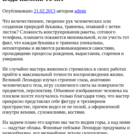
Опубликовано
21.02.2013
автором
admin
Что величественнее, творение рук человеческих или
созданная природой букашка, травинка, опавший с ветви
листок? Сложность конструирования ракеты, сотового
телефона, планшета покажется минимальной, если учесть тот
факт, что каждая букашка и травинка уникальны,
неповторимы и являются развивающимися самостями,
проходящими процессы рождения, вырастания, старения и
умирания.
Не случайно мастера живописи стремились в своих работах
прийти к максимальной точности воспроизведения жизни.
Великий Леонардо изучал строение глаза, анатомию
человеческого тела, игру солнечного света на поверхности
предметов, перспективу. Объемное изображение человека на
плоском холсте получалось только благодаря тому, что мастер
прекрасно представлял себе фигуру в трехмерном
пространстве, причем видел ее не полой, а оформленной
изнутри венами, сухожилиями, костями.
На заднем плане его картин мы часто видим горы, а над ними
— надутые облака. Фоновые пейзажи Леонардо продуманы и
разнообразны, все мельчайшие детали скрупулезно