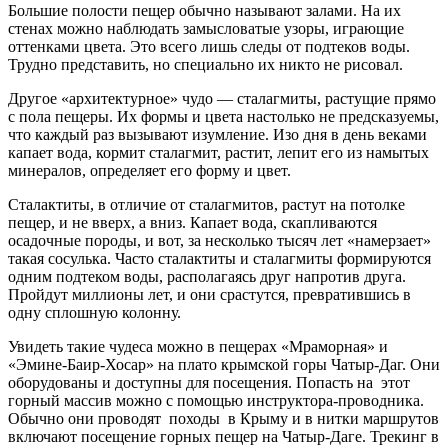
Большие полости пещер обычно называют залами. На их
стенах можно наблюдать замысловатые узоры, играющие
оттенками цвета. Это всего лишь следы от подтеков воды.
Трудно представить, но специально их никто не рисовал.
Другое «архитектурное» чудо — сталагмиты, растущие прямо
с пола пещеры. Их формы и цвета настолько не предсказуемы,
что каждый раз вызывают изумление. Изо дня в день веками
капает вода, кормит сталагмит, растит, лепит его из намытых
минералов, определяет его форму и цвет.
Сталактиты, в отличие от сталагмитов, растут на потолке
пещер, и не вверх, а вниз. Капает вода, скапливаются
осадочные породы, и вот, за несколько тысяч лет «намерзает»
такая сосулька. Часто сталактиты и сталагмиты формируются
одним подтеком воды, располагаясь друг напротив друга.
Пройдут миллионы лет, и они срастутся, превратившись в
одну сплошную колонну.
Увидеть такие чудеса можно в пещерах «Мраморная» и
«Эмине-Баир-Хосар» на плато крымской горы Чатыр-Даг. Они
оборудованы и доступны для посещения. Попасть на этот
горный массив можно с помощью инструктора-проводника.
Обычно они проводят походы в Крыму и в нитки маршрутов
включают посещение горных пещер на Чатыр-Даге. Трекинг в