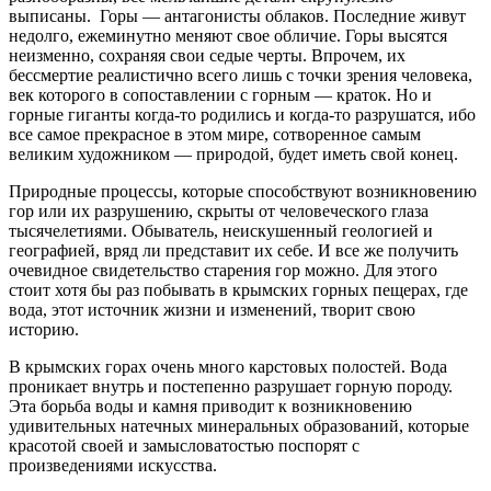
выписаны. Горы — антагонисты облаков. Последние живут
недолго, ежеминутно меняют свое обличие. Горы высятся
неизменно, сохраняя свои седые черты. Впрочем, их
бессмертие реалистично всего лишь с точки зрения человека,
век которого в сопоставлении с горным — краток. Но и
горные гиганты когда-то родились и когда-то разрушатся, ибо
все самое прекрасное в этом мире, сотворенное самым
великим художником — природой, будет иметь свой конец.
Природные процессы, которые способствуют возникновению
гор или их разрушению, скрыты от человеческого глаза
тысячелетиями. Обыватель, неискушенный геологией и
географией, вряд ли представит их себе. И все же получить
очевидное свидетельство старения гор можно. Для этого
стоит хотя бы раз побывать в крымских горных пещерах, где
вода, этот источник жизни и изменений, творит свою
историю.
В крымских горах очень много карстовых полостей. Вода
проникает внутрь и постепенно разрушает горную породу.
Эта борьба воды и камня приводит к возникновению
удивительных натечных минеральных образований, которые
красотой своей и замысловатостью поспорят с
произведениями искусства.