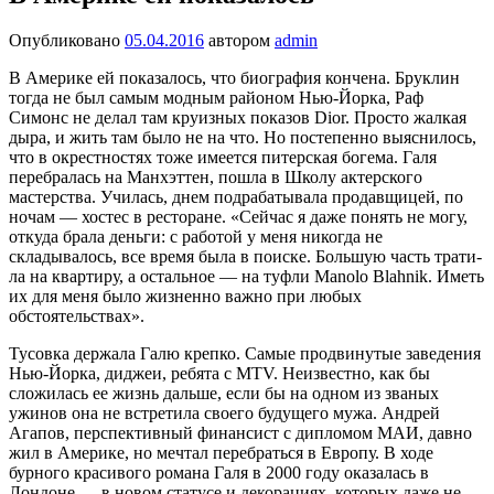
Опубликовано
05.04.2016
автором
admin
В Америке ей показалось, что биография кончена. Бруклин
тог­да не был самым модным районом Нью-Йорка, Раф
Симонс не де­лал там круизных показов Dior. Просто жалкая
дыра, и жить там было не на что. Но постепенно выяснилось,
что в окрестностях тоже имеется питерская богема. Галя
перебралась на Манхэттен, пошла в Школу актерского
мастерства. Училась, днем подрабаты­вала продавщицей, по
ночам — хостес в ресторане. «Сейчас я даже понять не могу,
откуда брала деньги: с работой у меня никогда не
складывалось, все время была в поиске. Большую часть трати­
ла на квартиру, а остальное — на туфли Manolo Blahnik. Иметь
их для меня было жизненно важно при любых
обстоятельствах».
Тусовка держала Галю крепко. Самые продвинутые заведения
Нью-Йорка, диджеи, ребята с MTV. Неизвестно, как бы
сложи­лась ее жизнь дальше, если бы на одном из званых
ужинов она не встретила своего будущего мужа. Андрей
Агапов, перспектив­ный финансист с дипломом МАИ, давно
жил в Америке, но меч­тал перебраться в Европу. В ходе
бурного красивого романа Галя в 2000 году оказалась в
Лондоне — в новом статусе и декорациях, которых даже не