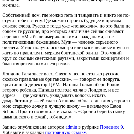
мечтала.
Собственный дом, где можно петь и танцевать и никто не по­
стучит тебе в стену. Где можно строить будущее в прямом
смысле слова. Русские тогда уже «понаехали», но это были не
совсем те русские, про которых англичане сейчас снимают
сериалы. «Мы были американскими гражданами, а не
политическими беженца­ми. Муж — человек серьезного
бизнеса. У нас получилось быстро влиться в деловые круги и
жить по правилам и меркам британской элиты. Это узкий
круг со своими светскими раутами, закрытыми концертами и
благотворительными вечерами».
Лондоне Галя знает всех. Связи у нее не столько русские,
сколько правильные бри­танские», — говорит ее подруга,
креативный директор ЦУМа Наташа Гольденберг. Родив
второго ребенка, Наташа полгода жила в Лон­доне, и все
адреса — где ужинать, укладывать волосы, искать
домработницу, — ей сдала Ага­пова: «Она за два дня устроила
мою старшую дочку в лучшую шко­лу — начальную Eaton
School. Просто позвонила и сказала: «Сроч­но бери бутылку
шампанского и езжай, тебя ждут».
Запись опубликована автором
admin
в рубрике
Полезное 9
.
Добавьте в закладки
постоянную ссылку
.