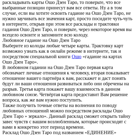
раскладывать карты Ошо Дзен Таро, то поверьте, что все
выбранные позиции принесут вам все ответы. Ну а в том
случае, если вы хотите освоить гадание на Ошо Дзен Таро, не
нужно заучивать все значения карт, просто посидите чуть-чуть
в интернете, открыв при этом все расклады и трактовки
гадания Ошо Дзен Таро, и поверьте, через некоторое время вы
всецело освоите и запомните всю колоду.
Любовное гадание на Ошо Дзен Таро
Выберите из колоды любые четыре карты. Трактовку карт
возможно узнать как в онлайн режиме в интернете, так и
посредством специальной книги
Ошо
«гадание на картах
Ошо Дзен Таро».
В любовном гадании на Ошо Дзен Таро первая карта
обозначает личные отношения к человеку, вторая показывает
отношение вашего партнёра к вам, расскажет и даст понять
будут ли ваши отношения развиваться либо они обречены на
разрыв. Третья карта покажет вашу взаимность в данном
любовном союзе. Четвёртая карта предоставит Вам решение
вопроса, как же вам нужно поступить.
Также получить точные ответы на волнения по поводу
любовных отношений можно посредством расклады Ошо
Дзен Таро » зеркало». Данный расклад сможет открыть тайну
завес чувств с вашим возлюбленным, которые происходят с
вами в конкретно этот период времени.
Расклад Ошо Дзен Таро под названием «ЕДИНЕНИЕ»