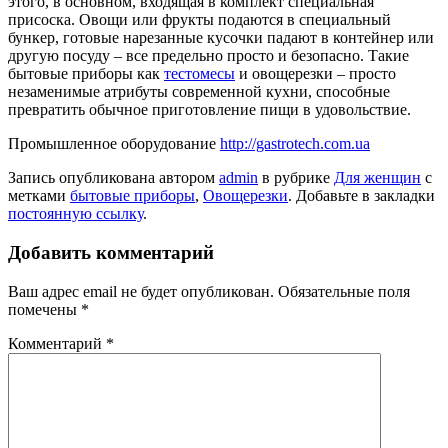
этого, в основном, входящая в комплект специальная
присоска. Овощи или фрукты подаются в специальный
бункер, готовые нарезанные кусочки падают в контейнер или
другую посуду – все предельно просто и безопасно. Такие
бытовые приборы как
тестомесы
и овощерезки – просто
незаменимые атрибуты современной кухни, способные
превратить обычное приготовление пищи в удовольствие.
Промышленное оборудование
http://gastrotech.com.ua
Запись опубликована автором
admin
в рубрике
Для женщин
с
метками
бытовые приборы
,
Овощерезки
. Добавьте в закладки
постоянную ссылку
.
Добавить комментарий
Ваш адрес email не будет опубликован.
Обязательные поля
помечены
*
Комментарий
*