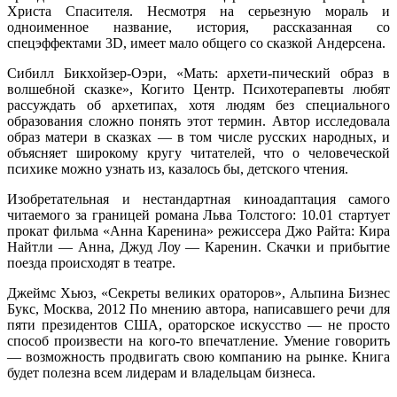
Христа Спасителя. Несмотря на серьезную мораль и
одноименное название, история, рассказанная со
спецэффектами 3D, имеет мало общего со сказкой Андерсена.
Сибилл Бикхойзер-Оэри, «Мать: архети-пический образ в
волшебной сказке», Когито Центр. Психотерапевты любят
рассуждать об архетипах, хотя людям без специального
образования сложно понять этот термин. Автор исследовала
образ матери в сказках — в том числе русских народных, и
объясняет широкому кругу читателей, что о человеческой
психике можно узнать из, казалось бы, детского чтения.
Изобретательная и нестандартная киноадаптация самого
читаемого за границей романа Льва Толстого: 10.01 стартует
прокат фильма «Анна Каренина» режиссера Джо Райта: Кира
Найтли — Анна, Джуд Лоу — Каренин. Скачки и прибытие
поезда происходят в театре.
Джеймс Хьюз, «Секреты великих ораторов», Альпина Бизнес
Букс, Москва, 2012 По мнению автора, написавшего речи для
пяти президентов США, ораторское искусство — не просто
способ произвести на кого-то впечатление. Умение говорить
— возможность продвигать свою компанию на рынке. Книга
будет полезна всем лидерам и владельцам бизнеса.