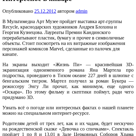
Опубликовано
25.12.2012
автором
admin
В Мультимедиа Арт Музее пройдет выставка арт-группы
Recycle, краснодарских художников Андрея Блохина и
Георгия Кузнецова. Лауреаты Премии Кандинского
перерабатывают пластик, бумагу и прочее в символичные
объекты. Стоит посмотреть на их витражные изображения
персонажей комиксов Marvel, сделанные из палочек для
канапе.
На экраны выходит «Жизнь Пи» — красивейшая 3D-
экранизация одноименного романа Яна Мартела про
подростка, проведшего в Тихом океане 227 дней в шлюпке с
бенгальским тигром. Мартел получил за роман Букера —
режиссеру Энгу Ли прочат, как минимум, еще одного
«Оскара». По этому фильму и скептики поймут, ради чего
придумано 3D.
Узнать всё о погоде или интересных фактах о нашей планете
можно на специальном интернет-ресурсе.
Родителям детей от трех лет, как и их чадам, будет нескучно
на рождественской сказке «Девочка со спичками». Спектакль
пройдет 1 по 8 и 13.01 в Зале Церковных Соборов Храма