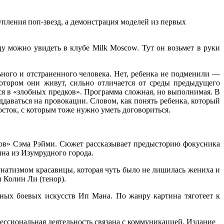
ступления поп-звезд, а демонстрация моделей из первых
у можно увидеть в клубе Milk Moscow. Тут он возьмет в руки
ного и отстраненного человека. Нет, ребенка не подменили —
отором они живут, сильно отличается от среды предыдущего
ся в «злобных предков». Программа сложная, но выполнимая. В
ддаваться на провокации. Словом, как понять ребенка, который
осток, с которым тоже нужно уметь договориться.
уков» Сэма Рэйми. Сюжет рассказывает предысторию фокусника
на из Изумрудного города.
натизмом красавицы, которая чуть было не лишилась жениха и
 Колин Ли (тенор).
ых боевых искусств Ип Мана. По жанру картина тяготеет к
ессиональная деятельность связана с коммуникацией. Издание