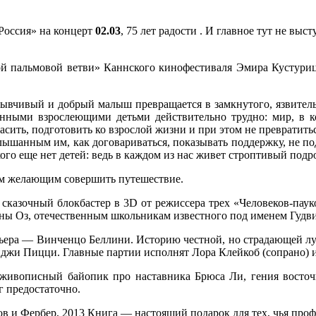
Россия» на концерт
02.03
, 75 лет радости . И главное тут не вы
ой пальмовой ветви» Каннского кинофестиваля Эмира Кустуриц
ывчивый и добрый малыш превращается в замкнутого, язвитель
енными взрослеющими детьми действительно трудно: мир, в к
асить, подготовить ко взрослой жизни и при этом не превратить
лышанным им, как договариваться, показывать поддержку, не по
кого еще нет детей: ведь в каждом из нас живет строптивый подр
м желающим совершить путешествие.
— сказочный блокбастер в 3D от режиссера трех «Человеков-па
ны Оз, отечественным школьникам известного под именем Гудви
ьера — Винченцо Беллини. Историю честной, но страдающей лу
джи Пицци. Главные партии исполнят Лора Клейкоб (сопрано) и
ивописный байопик про наставника Брюса Ли, гения восточн
г предостаточно.
 и Фербер, 2013 Книга — настоящий подарок для тех, чья проф