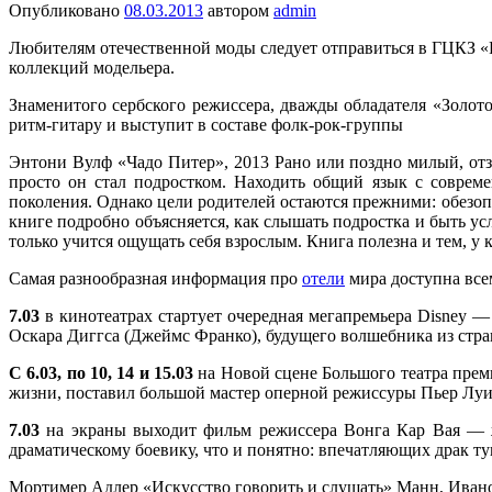
Опубликовано
08.03.2013
автором
admin
Любителям отечественной моды следует отправиться в ГЦКЗ «
коллекций модельера.
Знаменитого сербского режиссера, дважды обладателя «Золот
ритм-гитару и выступит в составе фолк-рок-группы
Энтони Вулф «Чадо Питер», 2013 Рано или поздно милый, отз
просто он стал подростком. Находить общий язык с соврем
поколения. Однако цели родителей остаются прежними: обезоп
книге подробно объясняется, как слышать подростка и быть ус
только учится ощущать себя взрослым. Книга полезна и тем, у 
Самая разнообразная информация про
отели
мира доступна все
7.03
в кинотеатрах стартует очередная мегапремьера Disney 
Оскара Диггса (Джеймс Франко), будущего волшебника из стра
С 6.03, по 10, 14 и 15.03
на Новой сцене Большого театра прем
жизни, поставил большой мастер оперной режиссуры Пьер Луи
7.03
на экраны выходит фильм режиссера Вонга Кар Вая — ж
драматическому боевику, что и понятно: впечатляющих драк ту
Мортимер Адлер «Искусство говорить и слушать» Манн, Иванов