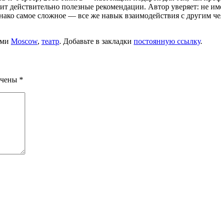
жит действительно полезные рекомендации. Автор уверяет: не и
ко самое сложное — все же навык взаимодействия с другим че
ами
Moscow
,
театр
. Добавьте в закладки
постоянную ссылку
.
ечены
*