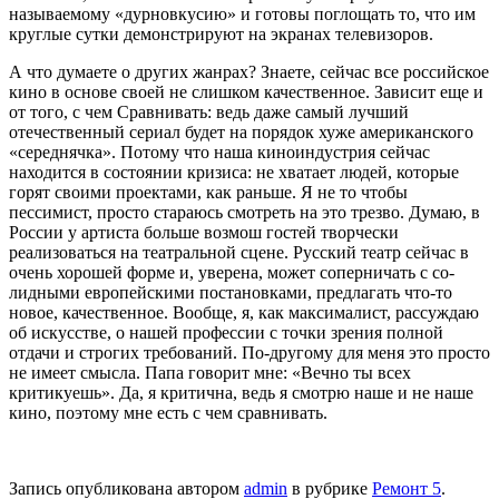
называемому «дурновкусию» и готовы поглощать то, что им
круглые сутки демонстри­руют на экранах телевизоров.
А что думаете о других жанрах? Знаете, сейчас все российское
кино в основе сво­ей не слишком качественное. Зависит еще и
от того, с чем Сравнивать: ведь даже самый лучший
отечественный сери­ал будет на порядок хуже аме­риканского
«середнячка». По­тому что наша киноиндустрия сейчас
находится в состоянии кризиса: не хватает людей, ко­торые
горят своими проекта­ми, как раньше. Я не то чтобы
пессимист, просто стараюсь смотреть на это трезво. Ду­маю, в
России у артиста боль­ше возмош гостей творчески
реализоваться на театральной сцене. Русский театр сейчас в
очень хорошей форме и, уве­рена, может соперничать с со­
лидными европейскими по­становками, предлагать что-то
новое, качественное. Вообще, я, как максималист, рассуж­даю
об искусстве, о нашей про­фессии с точки зрения полной
отдачи и строгих требований. По-другому для меня это про­сто
не имеет смысла. Папа го­ворит мне: «Вечно ты всех
критикуешь». Да, я критична, ведь я смотрю наше и не наше
кино, поэтому мне есть с чем сравнивать.
Запись опубликована автором
admin
в рубрике
Ремонт 5
.