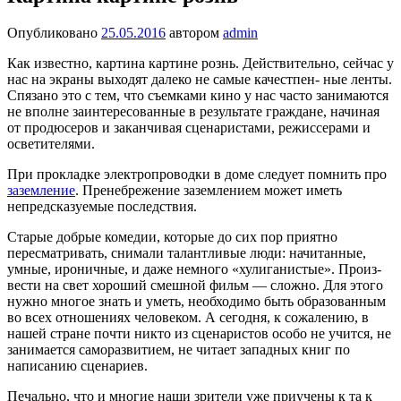
Опубликовано
25.05.2016
автором
admin
Как известно, картина кар­тине рознь. Действительно, сейчас у
нас на экраны выхо­дят далеко не самые качестпен- ные ленты.
Спязано это с тем, что съемками кино у нас часто занимаются
не вполне заинте­ресованные в результате граж­дане, начиная
от продюсеров и заканчивая сценаристами, режиссерами и
осветителя­ми.
При прокладке электропроводки в доме следует помнить про
заземление
. Пренебрежение заземлением может иметь
непредсказуемые последствия.
Старые добрые комедии, которые до сих пор приятно
пересматривать, снимали та­лантливые люди: начитанные,
умные, ироничные, и даже не­много «хулиганистые». Произ­
вести на свет хороший смеш­ной фильм — сложно. Для этого
нужно многое знать и уметь, необходимо быть образован­ным
во всех отношениях че­ловеком. А сегодня, к сожа­лению, в
нашей стране почти никто из сценаристов особо не учится, не
занимается само­развитием, не читает западных книг по
написанию сценариев.
Печально, что и многие наши зрители уже приучены к та к