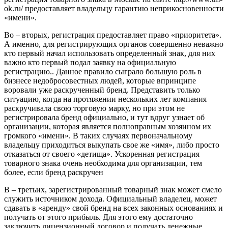
ok.ru/ предоставляет владельцу гарантию неприкосновенности
«имени».
Во – вторых, регистрация предоставляет право «приоритета».
А именно, для регистрирующих органов совершенно неважно
кто первый начал использовать определенный знак, для них
важно кто первый подал заявку на официальную
регистрацию.. Данное правило сыграло большую роль в
бизнесе недобросовестных людей, которые впринципе
воровали уже раскрученный бренд. Представить только
ситуацию, когда на протяжении нескольких лет компания
раскручивала свою торговую марку, но при этом не
регистрировала бренд официально, и тут вдруг узнает об
организации, которая является полноправным хозяином их
громкого «имени». В таких случаях первоначальному
владельцу приходиться выкупать свое же «имя», либо просто
отказаться от своего «детища». Ускоренная регистрация
товарного знака очень необходима для организации, тем
более, если бренд раскручен
В – третьих, зарегистрированный товарный знак может смело
служить источником дохода. Официальный владелец, может
сдавать в «аренду» свой бренд на всех законных основаниях и
получать от этого прибыль. Для этого ему достаточно
заключить лицензионный договор и получать денежные