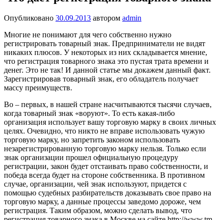
Опубликовано
30.09.2013
автором
admin
Многие не понимают для чего собственно нужно
регистрировать товарный знак. Предприниматели не видят
никаких плюсов. У некоторых из них складывается мнение,
что регистрация товарного знака это пустая трата времени и
денег. Это не так! И данной статье мы докажем данный факт.
Зарегистрировав товарный знак, его обладатель получает
массу преимуществ.
Во – первых, в нашей стране насчитываются тысячи случаев,
когда товарный знак «воруют». То есть какая-либо
организация использует вашу торговую марку в своих личных
целях. Очевидно, что никто не вправе использовать чужую
торговую марку, но запретить законом использовать
незарегистрированную торговую марку нельзя. Только если
знак организации прошел официальную процедуру
регистрации, закон будет отстаивать право собственности, и
победа всегда будет на стороне собственника. В противном
случае, организации, чей знак используют, придется с
помощью судебных разбирательств доказывать свое право на
торговую марку, а данные процессы заведомо дороже, чем
регистрация. Таким образом, можно сделать вывод, что
регистрация товарного знака в Москве на сайте http://www.tm-