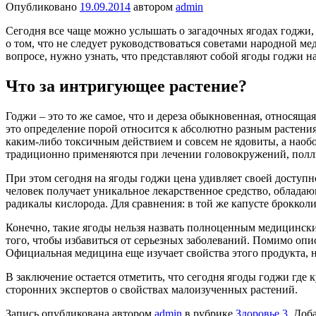
Опубликовано
19.09.2014
автором
admin
Сегодня все чаще можно услышать о загадочных ягодах годжи, 
о том, что не следует руководствоваться советами народной ме
вопросе, нужно узнать, что представляют собой ягоды годжи 
Что за интригующее растение?
Годжи – это то же самое, что и дереза обыкновенная, относящ
это определение порой относится к абсолютно разным растения
каким-либо токсичным действием и совсем не ядовиты, а наобо
традиционно применяются при лечении головокружений, полл
При этом сегодня на ягоды годжи цена удивляет своей доступ
человек получает уникальное лекарственное средство, облада
радикалы кислорода. Для сравнения: в той же капусте брокколи
Конечно, такие ягоды нельзя назвать полноценным медицински
того, чтобы избавиться от серьезных заболеваний. Помимо опи
Официальная медицина еще изучает свойства этого продукта, но
В заключение остается отметить, что сегодня ягоды годжи где к
сторонних экспертов о свойствах малоизученных растений.
Запись опубликована автором
admin
в рубрике
Здоровье 3
. Доб