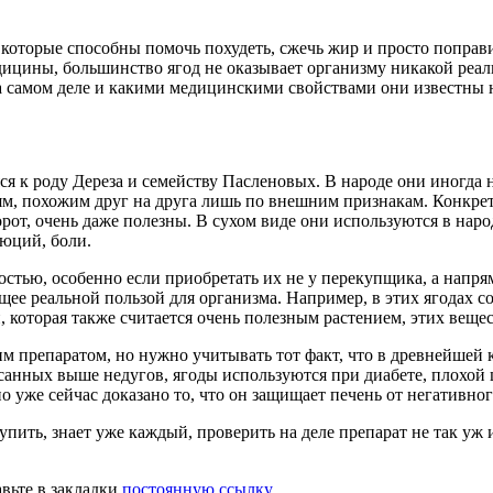
которые способны помочь похудеть, сжечь жир и просто поправи
дицины, большинство ягод не оказывает организму никакой реаль
на самом деле и какими медицинскими свойствами они известны 
аяся к роду Дереза и семейству Пасленовых. В народе они иногд
м, похожим друг на друга лишь по внешним признакам. Конкретн
рот, очень даже полезны. В сухом виде они используются в нар
юций, боли.
ностью, особенно если приобретать их не у перекупщика, а нап
ющее реальной пользой для организма. Например, в этих ягодах
, которая также считается очень полезным растением, этих вещес
м препаратом, но нужно учитывать тот факт, что в древнейшей 
санных выше недугов, ягоды используются при диабете, плохой 
 уже сейчас доказано то, что он защищает печень от негативног
упить, знает уже каждый, проверить на деле препарат не так уж 
авьте в закладки
постоянную ссылку
.