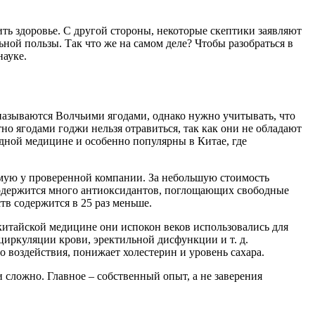
ть здоровье. С другой стороны, некоторые скептики заявляют
ной пользы. Так что же на самом деле? Чтобы разобраться в
науке.
а называются Волчьими ягодами, однако нужно учитывать, что
о ягодами годжи нельзя отравиться, так как они не обладают
одной медицине и особенно популярны в Китае, где
рямую у проверенной компании. За небольшую стоимость
 содержится много антиоксидантов, поглощающих свободные
тв содержится в 25 раз меньше.
китайской медицине они испокон веков использовались для
циркуляции крови, эректильной дисфункции и т. д.
о воздействия, понижает холестерин и уровень сахара.
и сложно. Главное – собственный опыт, а не заверения