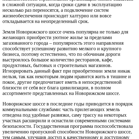
в сложной ситуации, когда сроки сдачи в эксплуатацию
несколько раз переносятся, а подключение систем
жизнеобеспечения происходит халтурно или вовсе
откладывается на неопределенный срок.
Земля Новорижского шоссе очень популярна не только для
желающих приобрести уютное жилье за пределами
загазованного города – популярность этого направления
способствует успешному развитию мелкого и крупного
бизнеса, поэтому естественно, что по обочинам дороги
выстроилось большое количество ресторанов, кафе,
продуктовых, бытовых и строительных магазинов.
Игнорировать данный факт при приобретении земли никак
нельзя, так как некоторым людям нравится жить в тишине и
покое, другие предпочитают иметь в непосредственной
близости от себя все блага цивилизации, в полном
ассортименте представленных на Новорижском шоссе.
Новорижское шоссе в последние годы приводится в порядок
коммунальными службами: часть прилегающих земель
отведена под удобные развязки, саму трассу на некоторых
участках расширили и оснастили современными системами
безопасности. Государственная программа поспособствовала
увеличению пропускной способности Новорижского шоссе,
тем самым, улучшив доступ к качественному и доступному