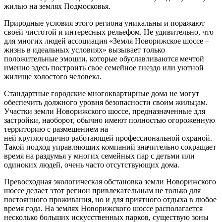
жилью на землях Подмосковья.
Природные условия этого региона уникальны и поражают
своей чистотой и интересных рельефом. Не удивительно, что
для многих людей ассоциация «Земля Новорижское шоссе –
жизнь в идеальных условиях» вызывает только
положительные эмоции, которые обуславливаются мечтой
именно здесь построить свое семейное гнездо или уютной
жилище холостого человека.
Стандартные городские многоквартирные дома не могут
обеспечить должного уровня безопасности своим жильцам.
Участки земли Новорижского шоссе, предназначенные для
застройки, наоборот, обычно имеют полностью огороженную
территорию с размещением на
ней круглогодично работающей профессиональной охраной.
Такой подход управляющих компаний значительно сокращает
время на раздумья у многих семейных пар с детьми или
одиноких людей, очень часто отсутствующих дома.
Превосходная экологическая обстановка земли Новорижского
шоссе делает этот регион привлекательным не только для
постоянного проживания, но и для приятного отдыха в любое
время года. На землях Новорижского шоссе располагается
несколько больших искусственных парков, существую зоны