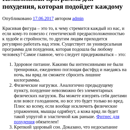
похудения, которая подойдет каждому
Опубликовано
17.06.2017
автором
admin
Красивая фигура – это то, к чему стремится каждый из нас, и
если кому-то повезло с генетической предрасположенностью
к худобе и стройности, то другим людям приходится
регулярно работать над этим. Существует ли универсальная
программа для похудения, которая подошла бы любому
человеку? Самое главное, чего следует придерживаться – это:
Здоровое питание. Какими бы интенсивными не были
тренировки, ежедневно поглощая фастфуд и наедаясь на
ночь, вы вряд ли сможете сбросить лишние
килограммы.
Физические нагрузки. Аналогично предыдущему
пункту, похудение невозможно без элементарных
физических нагрузок. Вы можете изнурять себя диетами
или вовсе голоданием, но все это будет только во вред.
Плюс ко всему, если вообще исключить физические
упражнения, мышцы одрябнут, а кожа вряд ли будет
такой упругой и эластичной как раньше.
Фитнес для
похудения
обязателен!
Крепкий здоровый сон. Доказано, что недосыпание