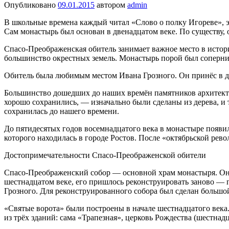
Опубликовано
09.01.2015
автором
admin
В школьные времена каждый читал «Слово о полку Игореве», 
Сам монастырь был основан в двенадцатом веке. По существу, о
Спасо-Преображенская обитель занимает важное место в истор
большинство окрестных земель. Монастырь порой был соперник
Обитель была любимым местом Ивана Грозного. Он принёс в да
Большинство дошедших до наших времён памятников архитекту
хорошо сохранились, — изначально были сделаны из дерева, и 
сохранилась до нашего времени.
До пятидесятых годов восемнадцатого века в монастыре появил
которого находилась в городе Ростов. После «октябрьской рев
Достопримечательности Спасо-Преображенской обители
Спасо-Преображенский собор — основной храм монастыря. Он б
шестнадцатом веке, его пришлось реконструировать заново —
Грозного. Для реконструированного собора был сделан большо
«Святые ворота» были построены в начале шестнадцатого века.
из трёх зданий: сама «Трапезная», церковь Рождества (шестнад