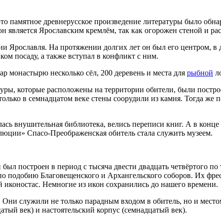
это памятное древнерусское произведение литературы было обн
н является Ярославским кремлём, так как огорожен стеной и рас
ии Ярославля. На протяжении долгих лет он был его центром, в
ом посаду, а также вступал в конфликт с ним.
р монастырю несколько сёл, 200 деревень и места для
рыбной
ло
ры, которые расположены на территории обители, были построе
только в семнадцатом веке стены соорудили из камня. Тогда же 
ась внушительная библиотека, велись переписи книг. А в конце 
олюции» Спасо-Преображенская обитель стала служить музеем.
ыл построен в период с тысяча двести двадцать четвёртого по 
 по подобию Благовещенского и Архангельского соборов. Их фр
й иконостас. Немногие из икон сохранились до нашего времени.
 Они служили не только парадным входом в обитель, но и местом
цатый век) и настоятельский корпус (семнадцатый век).