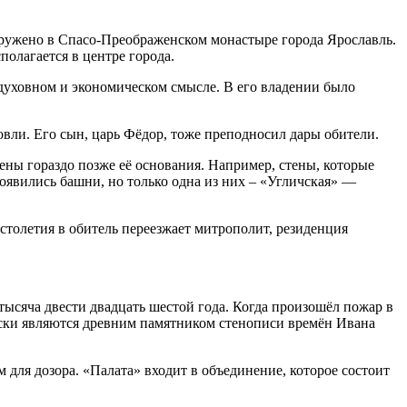
аружено в Спасо-Преображенском монастыре города Ярославль.
полагается в центре города.
 духовном и экономическом смысле. В его владении было
вли. Его сын, царь Фёдор, тоже преподносил дары обители.
ны гораздо позже её основания. Например, стены, которые
появились башни, но только одна из них – «Угличская» —
столетия в обитель переезжает митрополит, резиденция
тысяча двести двадцать шестой года. Когда произошёл пожар в
ески являются древним памятником стенописи времён Ивана
 для дозора. «Палата» входит в объединение, которое состоит