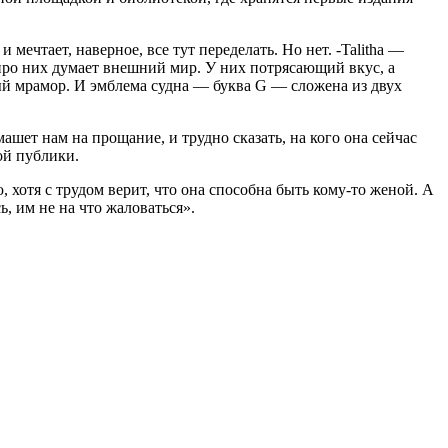
мечтает, наверное, все тут переде­лать. Но нет. -Talitha —
то про них думает внешний мир. У них потрясающий вкус, а
ый мрамор. И эмблема судна — буква G — сложена из двух
ашет нам на прощание, и трудно сказать, на кого она сейчас
ой публики.
 хотя с трудом верит, что она спо­собна быть кому-то женой. А
ь, им не на что жаловаться».