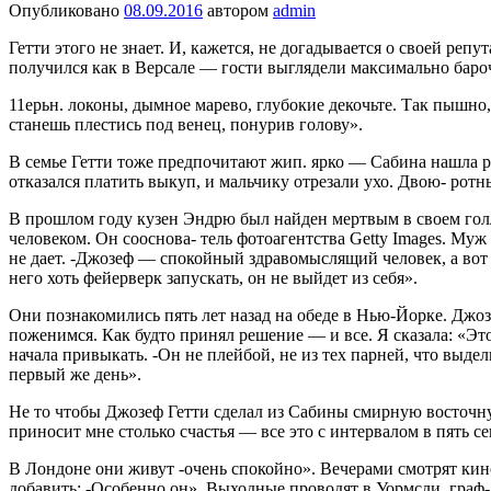
Опубликовано
08.09.2016
автором
admin
Гетти этого не знает. И, кажется, не дога­дывается о своей р
получился как в Версале — гости выглядели максималь­но бароч
11ерьн. локоны, дымное марево, глубокие декочьте. Так пышно,
станешь плестись под венец, понурив голову».
В семье Гетти тоже предпочитают жип. ярко — Сабина нашла р
отказался платить выкуп, и мальчику отрезали ухо. Двою- ротн
В прошлом году кузен Эндрю был найден мертвым в своем голл
человеком. Он сооснова- тель фотоагентства Getty Images. Му
не дает. -Джозеф — спокойный здраво­мыслящий человек, а вот
него хоть фей­ерверк запускать, он не выйдет из себя».
Они познакомились пять лет назад на обеде в Нью-Йорке. Джоз
поженимся. Как будто принял решение — и все. Я ска­зала: «Это
начала привыкать. -Он не плейбой, не из тех парней, что выде
первый же день».
Не то чтобы Джозеф Гетти сделал из Сабины смирную восточную
приносит мне столько счастья — все это с интервалом в пять с
В Лондоне они живут -очень спокойно». Вечерами смотрят кин
добавить: -Особенно он». Выходные проводят в Уормсли, граф-