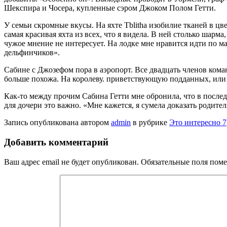
Шекспира и Чосера, купленные сэром Джоком Полом Гетти.
У семьи скромные вкусы. На яхте Tblitha изобилие тканей в цвет
самая красивая яхта из всех, что я видела. В ней столько шарм
чужое мнение не интересует. На лодке мне нравится идти по м
дельфинчиков».
Сабине с Джозефом пора в аэропорт. Все двадцать членов коман
больше похожа. На ко­ролеву. приветствующую подданных, и
Как-то между прочим Сабина Гетти мне обронила, что в последн
для дочери это важно. «Мне кажется, я сумела дока­зать родите
Запись опубликована автором
admin
в рубрике
Это интересно 7
Добавить комментарий
Ваш адрес email не будет опубликован.
Обязательные поля пом