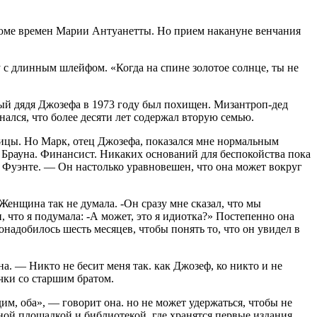
костюме времен Марии Антуанетты. Но прием накануне венчания
 с длинным шлейфом. «Когда на спи­не золотое солнце, ты не
ый дядя Джозефа в 1973 году был по­хищен. Мизантроп-дед
нался, что более десяти лет содержал вторую семью.
ицы. Но Марк, отец Джозефа, показался мне нормальным
Брауна. Финансист. Никаких оснований для беспокойства по­ка
 Фуэнте. — Он настолько уравнове­шен, что она может вокруг
Женщина так не думала. -Он сразу мне сказал, что мы
, что я подумала: -А может, это я идиотка?» Постепенно она
онадобилось шесть месяцев, чтобы понять то, что он увидел в
. — Никто не бесит меня так. как Джозеф, ко никто и не
ычки со старшим братом.
, оба», — говорит она. но не может удержаться, чтобы не
ой площадкой и библиотекой, где хранятся первые изда­ния