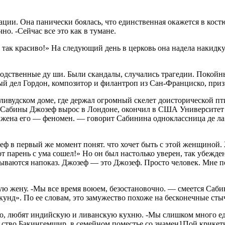
епутации. Она паниче­ски боялась, что единственная окажется в 
но. -Сейчас все это как в тумане.
 так красиво!» На следующий день в церковь она надела на­кидку
одственные ду ши. Были скандалы, случались трагедии. По­койн
ый дел Гордон, композитор и филан­троп из Сан-Франциско, приз
ивудском доме, где держал огромный скелет доисторической пт
ж Са­бины Джозеф вырос в Лондоне, окончил в США Университет 
 жена его — фено­мен. — говорит Сабинина одноклассница де ла
еф в первый же момент понят. что хочет быть с этой женщиной. 
т парень с ума сошел!» Но он был настолько уверен, так убежден
­лываются напоказ. Джозеф — это Джозеф. Просто человек. Мне п
 жену. -Мы все время воюем, безостановочно. — сме­ется Сабина
екунд». По ее словам, это заму­жество похоже на бесконечные ст
о, любят индийскую и ливанскую кухню. -Мы слишком много едим
 ство Бакингемшир, в семейном поместье со знамен1Пой крикетн