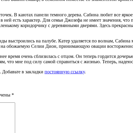
очек. В каютах панели темного дерева. Сабина любит все яркое и 
а, в ней есть характер. Для семьи Джозефа не имеет значения, ч
аленькому кори­дорчику с деревянными дверями. Здесь прекрасн
ды выстроились на палубе. Катер удаляется по волнам, Сабина м
ли на обожаемую Селии Дион, принимающую овации восторженн
ее время очень сблизилась с отцом. Он теперь гордится дочерью,
лям, что мне под силу самой справиться с жизнью. Теперь, надеюс
. Добавьте в закладки
постоянную ссылку
.
ечены
*